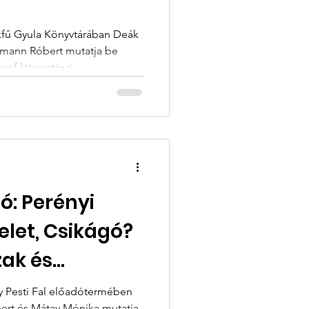
on 1843–1867
kfű Gyula Könyvtárában Deák
mann Róbert mutatja be
sef látogatásai
ímű könyvét.
: Perényi
zak és
nálat
sy Pesti Fal előadótermében
ert és Mátay Mónika mutatja