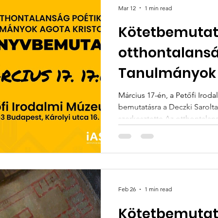
Mar 12
1 min read
Kötetbemutat
otthontalansá
Tanulmányok
Kristofról
Március 17-én, a Petőfi Iro
bemutatásra a Deczki Sarolt
szerkesztette Az otthontala
Agota Kristofról című kötet . A könyvet bemutatja:
Szolláth Dávid irodalomtört
Irodalomtudományi Kutatóin
beszélgetésben részt vesz: D
irodalomtörténész, kritikus,
Irodalomtudományi Kutatóint
Feb 26
1 min read
kutatója Kovács Ágnes író, i
Kötetbemutat