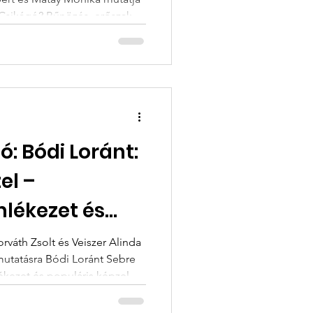
873–1945
 Csikágó? Bűnözés, erőszak és
873–1945 című, a
 megjelent könyvét .
: Bódi Loránt:
el –
mlékezet és
elet a
rváth Zsolt és Veiszer Alinda
utatásra Bódi Loránt Sebre
tán
lékezet és populáris képzelet