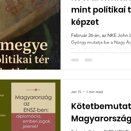
mint politikai t
képzet
Február 26-án, az NKE John 
György mutatja be a Nagy Ágo
Németh István szerkesztette 
és politikai képzet című tan
Jan 15
1 min read
Kötetbemutat
Magyarország