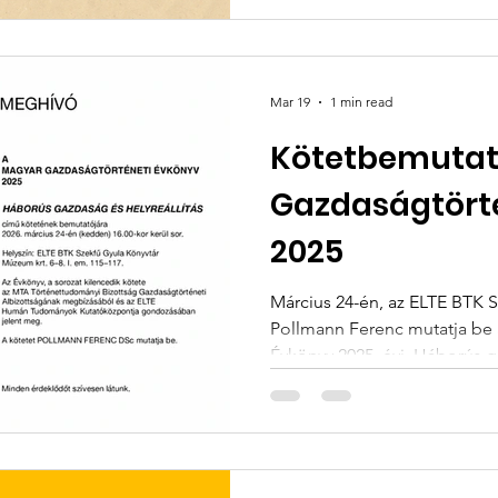
Mar 19
1 min read
Kötetbemutat
Gazdaságtört
2025
Március 24-én, az ELTE BTK 
Pollmann Ferenc mutatja be
Évkönyv 2025. évi, Háborús gazd
kötetét.