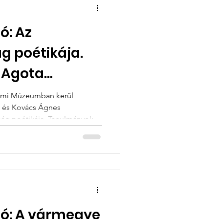
ó: Az
g poétikája.
 Agota
dalmi Múzeumban kerül
a és Kovács Ágnes
nság poétikája. Tanulmányok
énész, az ELTE HTK
tézet főmunkatársa A
eczki Sarolta
 az ELTE HTK
ézet főmunkatársa, az iASK
rodalomtörténész, az
ó: A vármegye