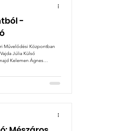
tból -
ó
éri Művelődési Központban
Vajda Júlia Külső
 majd Kelemen Ágnes
ó: Mészáros