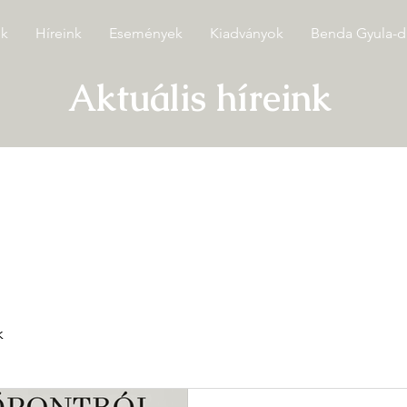
ók
Híreink
Események
Kiadványok
Benda Gyula-dí
Aktuális híreink
k