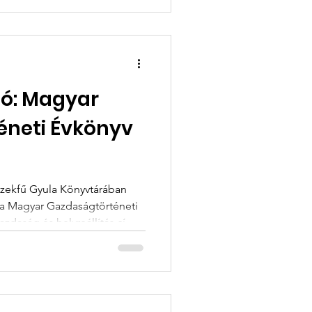
ó: Magyar
éneti Évkönyv
Szekfű Gyula Könyvtárában
 a Magyar Gazdaságtörténeti
aság és helyreállítás című