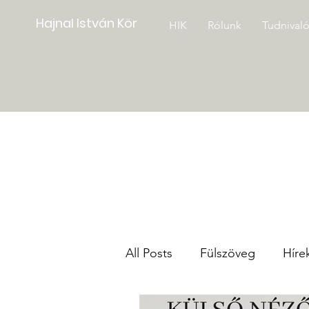
Hajnal István Kör
HIK
Rólunk
Tudnival
All Posts
Fülszöveg
Híre