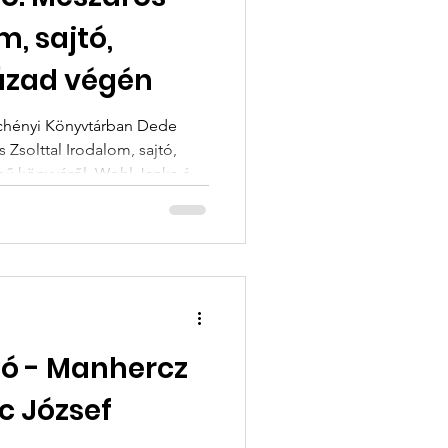
m, sajtó,
zázad végén
échényi Könyvtárban Dede
 Zsolttal Irodalom, sajtó,
ímű könyvéről. Wohl Janka és
divatlapot szerkesztett, magyar
t, s önálló köteteket
kiadóknál. Mindemellett
t tartottak fenn otthonukban,
telmiségiek, művészek,
elt találkozóhelye
ó - Manhercz
c József