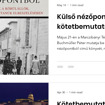
May 14
1 min read
Külső nézőpon
kötetbemutat
Május 21-én a Marczibányi T
Buchmüller Péter mutatja be 
nézőpontból című könyvét,
beszélget a szerzővel.
Apr 30
1 min read
Kötetbemutat