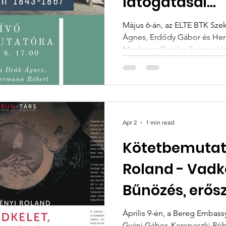
látogatásai
Magyarország
Május 6-án, az ELTE BTK Sze
Ágnes, Erdődy Gábor és Her
Manhercz Orsolya Ferenc Józ
Magyarországon 1843–1867 c
Apr 2
1 min read
Kötetbemutató
Roland - Vadkelet, Csikágó?
Bűnözés, erős
lőfegyverhasz
Április 9-én, a Bereg Embas
Gyáni Gábor, Kerepeszki Rób