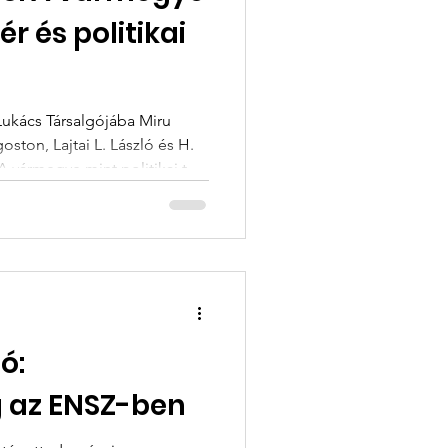
ér és politikai
Lukács Társalgójába Miru
ston, Lajtai L. László és H.
A vármegye mint politikai tér
ulmánykötetet .
ó:
 az ENSZ-ben