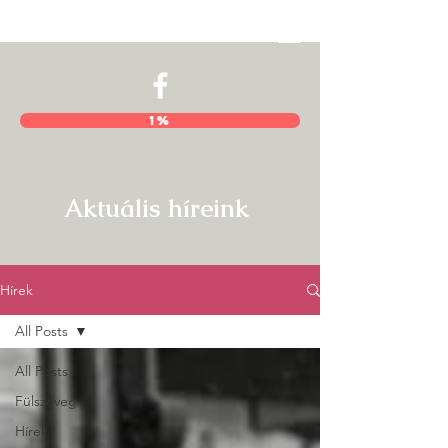
Hajnal István Kör
1%
Aktuális híreink
Hírek
All Posts
All Posts
Fülszöveg
Hírek