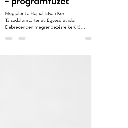
társadalomtörténete
- programfüzet
Megjelent a Hajnal István Kör
Társadalomtörténeti Egyesület idei,
Debrecenben megrendezésre kerülő
konferenciájának programfüzete. A program
alább olvasható és szabadon letölthető.