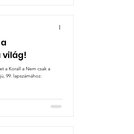
 a
 világ!
t a Korall a Nem csak a
világ tematikájú, 99. lapszámához.