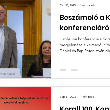
Oct 30, 2025
1 min read
Beszámoló a Ko
konferenciáró
Jubileumi konferencia a Kora
megjelenése alkalmából címmel jelent meg Ballabás
Dániel és Pap Péter István cikke az 
Kevéssel több mint egy hónappal a
augusztus végén, Veszprémben
elhallgatás tematikájú 2025. évi konferenciája után a hazai
társadalomtörténész közösség
nem egy több napos tematik
hazai társadalomtörténet-ír
Sep 11, 2025
1 min read
Korall 100. Ko