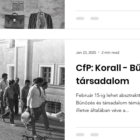
Jan 23, 2025
2 min read
CfP: Korall - 
társadalom
Február 15-ig lehet absztraktt
Bűnözés és társadalom témájú számához . A bűnözés,
illetve általában véve a...