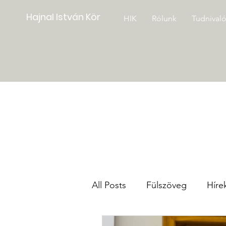
Hajnal István Kör
HIK
Rólunk
Tudnival
All Posts
Fülszöveg
Híre