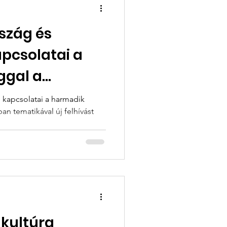
szág és
pcsolatai a
ggal a
orszakban
kapcsolatai a harmadik
ban tematikával új felhívást
 kultúra