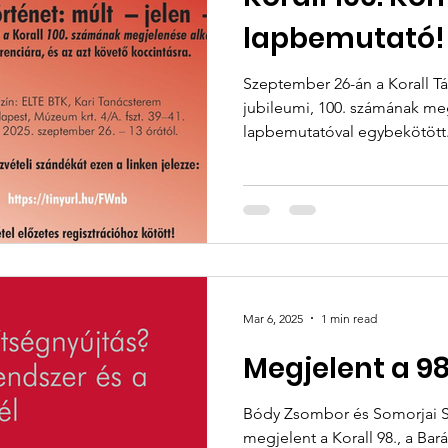
lapbemutató!
Szeptember 26-án a Korall Társadalomtörténeti Folyóirat
jubileumi, 100. számának me
lapbemutatóval egybekötött.
Mar 6, 2025
1 min read
Megjelent a 98.
Bódy Zsombor és Somorjai S
megjelent a Korall 98., a Bar