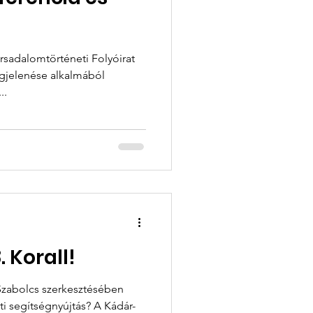
gjelenése alkalmából
..
 Korall!
zabolcs szerkesztésében
áti segítségnyújtás? A Kádár-