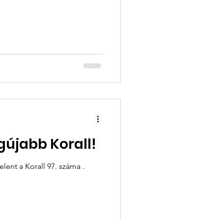
gújabb Korall!
mmel megjelent a Korall 97. száma .