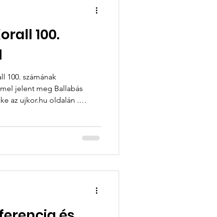
rall 100.
l
ll 100. számának
ujkor.hu oldalán .
 Hajnal István Kör (HIK)
 tartott, Csend, hallgatás,
 újra összesereglett. Ezúttal
us tanácskozás, hanem a
ás immáron negyed
nferencia és