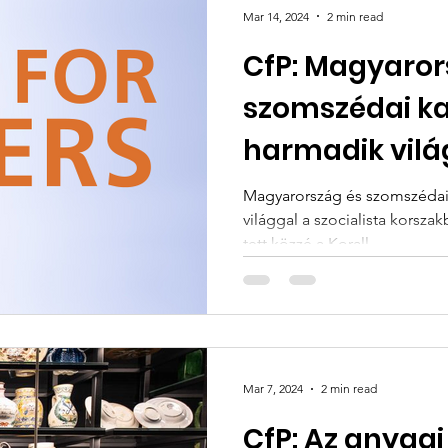
Mar 14, 2024
2 min read
CfP: Magyaror
szomszédai ka
harmadik vilá
szocialista k
Magyarország és szomszédai 
világgal a szocialista korszak
tett közzé a Korall...
Mar 7, 2024
2 min read
CfP: Az anyagi