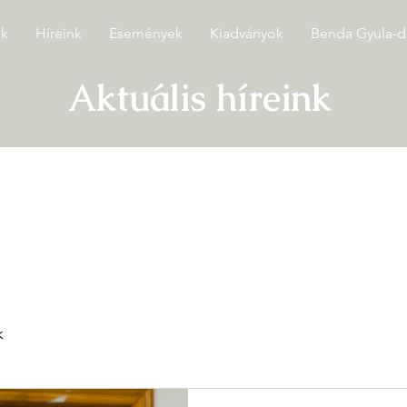
ók
Híreink
Események
Kiadványok
Benda Gyula-dí
Aktuális híreink
k