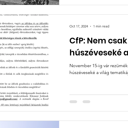
Oct 17, 2024
1 min read
CfP: Nem csak
húszéveseké a
November 15-ig vár rezüméke
húszéveseké a 