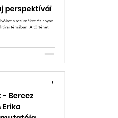
j perspektívái
folyóirat a rezüméket Az anyagi
ktívái témában. A történeti
 - Berecz
 Erika
emutatója