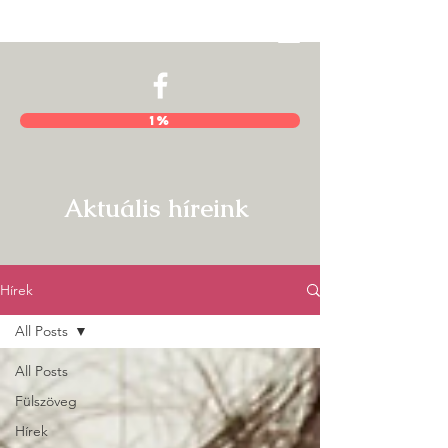
Hajnal István Kör
1%
Aktuális híreink
Hírek
All Posts
All Posts
Fülszöveg
Hírek