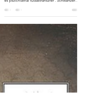
tébolydákról
Június 3-án, a BTK Történettudományi
Intézetben tart előadást Kovács Janka Utazás
és pszichiátriai tudástranszfer . Schwartzer
Ferenc és...