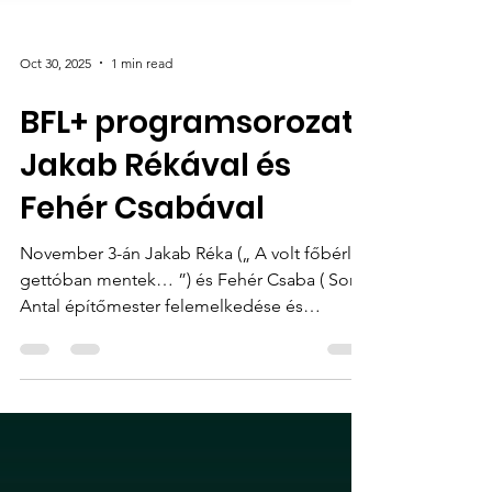
Oct 30, 2025
1 min read
BFL+ programsorozat
Jakab Rékával és
Fehér Csabával
November 3-án Jakab Réka („ A volt főbérlők
gettóban mentek… ”) és Fehér Csaba ( Sorg
Antal építőmester felemelkedése és
vállalatbirodalmának kialakulása ) a BFL+
programsorozatában .