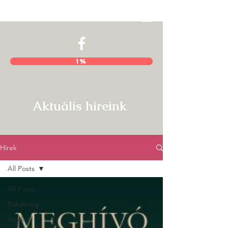
Hajnal István Kör
1%
Aktuális híreink
Hírek
All Posts
All Posts
Fülszöveg
Hírek