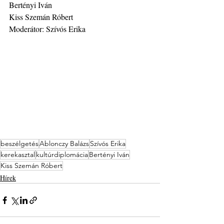
Bertényi Iván
Kiss Szemán Róbert
Moderátor: Szívós Erika
beszélgetés
Ablonczy Balázs
Szívós Erika
kerekasztal
kultúrdiplomácia
Bertényi Iván
Kiss Szemán Róbert
Hírek