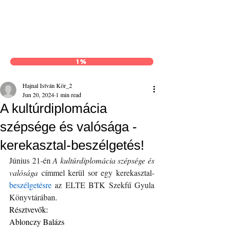
Hajnal István Kör
1%
Hajnal István Kör_2
Jun 20, 2024
1 min read
A kultúrdiplomácia
szépsége és valósága -
kerekasztal-beszélgetés!
Június 21-én 
A kultúrdiplomácia szépsége és 
valósága
 címmel kerül sor egy kerekasztal-
beszélgetésre
 az ELTE BTK Szekfű Gyula 
Könyvtárában.
Résztvevők:
Ablonczy Balázs