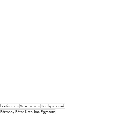
konferencia
Arisztokrácia
Horthy-korszak
Pázmány Péter Katolikus Egyetem