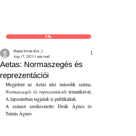
Hajnal István Kör
1%
Hajnal István Kör_2
Aug 17, 2023
1 min read
Aetas: Normaszegés és
reprezentációi
Megjelent az Aetas idei második száma, 
Normaszegés és reprezentációi
 tematikával. 
A lapszámban tagjaink is publikáltak.
A számot szerkesztette: Deák Ágnes és 
Tamás Ágnes