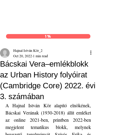
Hajnal István Kör
1%
Hajnal István Kör_2
Oct 20, 2022
1 min read
Bácskai Vera–emlékblokk
az Urban History folyóirat
(Cambridge Core) 2022. évi
3. számában
A Hajnal István Kör alapító elnökének, 
Bácskai Verának (1930-2018) állít emléket 
az online 2021-ben, printben 2022-ben 
megjelent tematikus blokk, melynek 
bevezető tanulmányát Szívós Erika és 