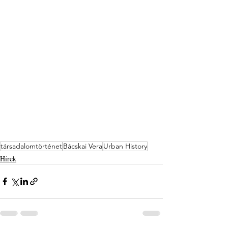
társadalomtörténet
Bácskai Vera
Urban History
Hírek