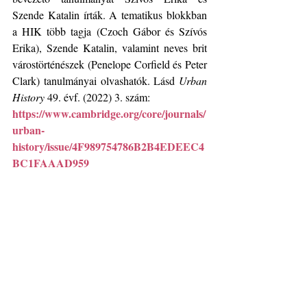
Szende Katalin írták. A tematikus blokkban 
a HIK több tagja (Czoch Gábor és Szívós 
Erika), Szende Katalin, valamint neves brit 
várostörténészek (Penelope Corfield és Peter 
Clark) tanulmányai olvashatók. Lásd 
Urban 
History
 49. évf. (2022) 3. szám:
https://www.cambridge.org/core/journals/
urban-
history/issue/4F989754786B2B4EDEEC4
BC1FAAAD959