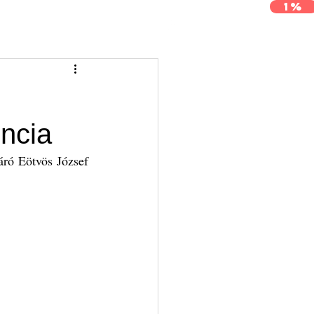
1%
j
Archívum
Kapcsolat
ncia
ó Eötvös József 