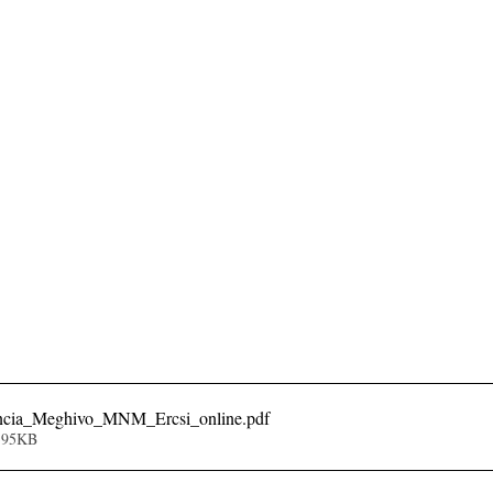
ncia_Meghivo_MNM_Ercsi_online
.pdf
395KB