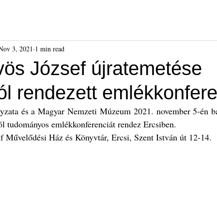
ók
Híreink
Események
Kiadványok
Benda Gyula-dí
Nov 3, 2021
1 min read
vös József újratemetése
ól rendezett emlékkonfere
yzata és a Magyar Nemzeti Múzeum 2021. november 5-én bár
ól tudományos emlékkonferenciát rendez Ercsiben.
f Művelődési Ház és Könyvtár, Ercsi, Szent István út 12-14.