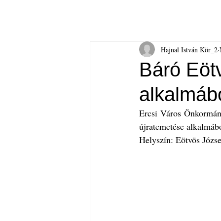
Hajnal István Kör
HIK
Rólunk
Tudnival
Hajnal István Kör_2
Báró Eöt
alkalmáb
Ercsi Város Önkormán
újratemetése alkalmáb
Helyszín: Eötvös Józse