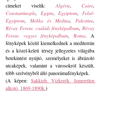
címeket viselik: 
Algérie
, 
Cairo
, 
Constantinople
, 
Egipte
, 
Egyiptom
, 
Felső-
Egyiptom
, 
Mekka és Medina
, 
Palestine
, 
Révay Ferenc családi fényképalbum
, 
Révay 
Ferenc vegyes fényképalbum
, 
Roma
. A 
fényképek közül kiemelkednek a mediterrán 
és a közel-keleti térség jellegzetes világába 
betekintést nyújtó, személyeket is ábrázoló 
utcaképek, valamint a városokról készült, 
több szelvényből álló panorámafényképek.
(A képen: 
Sakkieh. Vízkerék. Ismeretlen 
alkotó, 1869-1890k.
)