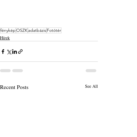
fénykép
OSZK
adatbázis
Fotótér
Hírek
Recent Posts
See All