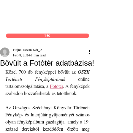
Hajnal István Kör
1%
Hajnal István Kör_2
Feb 8, 2024
1 min read
Bővült a Fotótér adatbázisa!
Közel 700 db fényképpel bővült az 
OSZK 
Történeti Fényképtárának
 online 
tartalomszolgáltatása, a 
Fotótér
. A fényképek 
szabadon hozzáférhetők és letölthetők.
Az Országos Széchényi Könyvtár Történeti 
Fénykép- és Interjútár gyűjteményét számos 
olyan fényképalbum gazdagítja, amely a 19. 
század derekától kezdődően őrzött meg 