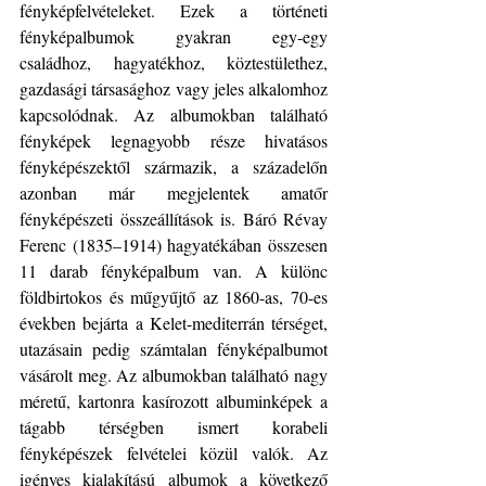
fényképfelvételeket. Ezek a történeti 
fényképalbumok gyakran egy-egy 
családhoz, hagyatékhoz, köztestülethez, 
gazdasági társasághoz vagy jeles alkalomhoz 
kapcsolódnak. Az albumokban található 
fényképek legnagyobb része hivatásos 
fényképészektől származik, a századelőn 
azonban már megjelentek amatőr 
fényképészeti összeállítások is. Báró Révay 
Ferenc (1835–1914) hagyatékában összesen 
11 darab fényképalbum van. A különc 
földbirtokos és műgyűjtő az 1860-as, 70-es 
években bejárta a Kelet-mediterrán térséget, 
utazásain pedig számtalan fényképalbumot 
vásárolt meg. Az albumokban található nagy 
méretű, kartonra kasírozott albuminképek a 
tágabb térségben ismert korabeli 
fényképészek felvételei közül valók. Az 
igényes kialakítású albumok a következő 