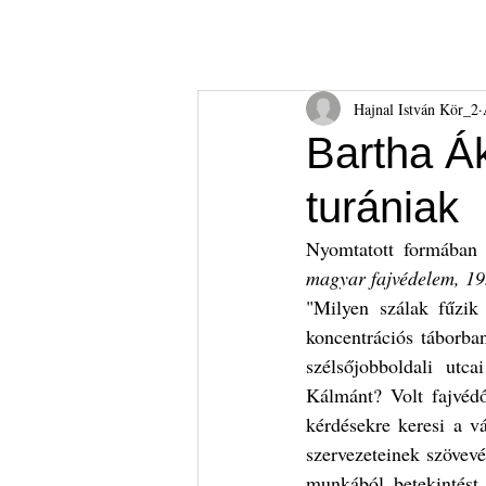
Hajnal István Kör
HIK
Rólunk
Tudnival
Hajnal István Kör_2
Bartha Á
turániak
Nyomtatott formában 
magyar fajvédelem, 1
"Milyen szálak fűzik 
koncentrációs táborban
szélsőjobboldali utc
Kálmánt? Volt fajvéd
kérdésekre keresi a v
szervezeteinek szövevén
munkából betekintést 