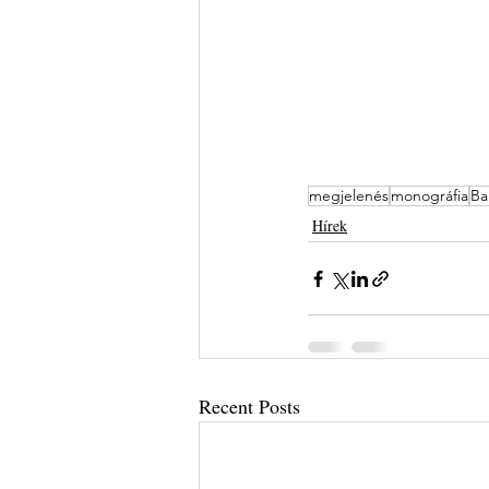
megjelenés
monográfia
Ba
Hírek
Recent Posts