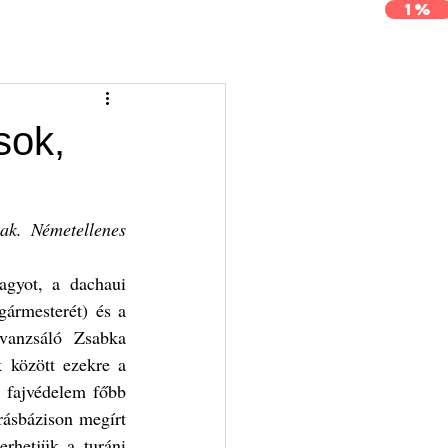
1%
j
Archívum
Kapcsolat
sok,
ak. Németellenes 
agyot, a dachaui 
ármesterét) és a 
vanzsáló Zsabka 
között ezekre a 
 fajvédelem főbb 
rásbázison megírt 
rhetjük a turáni 