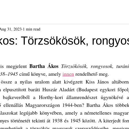
ók
Híreink
Események
Kiadványok
Benda Gyula-dí
Aug 31, 2023
1 min read
kos: Törzsökösök, rongyo
Bartha Ákos 
is megjelent 
Törzsökösök, rongyosok, turáni
938–1945
 című könyve, amely 
innen
 rendelhető meg.
össze a nyilas uralom alatt kivégzett Kiss János altáborn
 elpusztított baráti Huszár Aladárt (Budapest egykori főpolg
ai bajkeverőből a Horthy-kori államrendészet ügynökévé a
ő ellenállás Magyarországon 1944-ben? Bartha Ákos többek 
álaszokat legújabb könyvében, amely a németellenes magyar
yes történetét tekinti át 1938 és 1945 között. A kiterjedt for
nyerhetünk a törzsökös magyarok szerveződéseibe, megisme