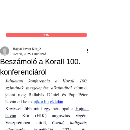
Hajnal István Kör
1%
Hajnal István Kör_2
Oct 30, 2025
1 min read
Beszámoló a Korall 100.
konferenciáról
Jubileumi konferencia a Korall 100. 
számának megjelenése alkalmából
 címmel 
jelent meg Ballabás Dániel és Pap Péter 
István cikke az 
ujkor.hu
oldalán
.
Kevéssel több mint egy hónappal a 
Hajnal 
István
 Kör (HIK) augusztus végén, 
Veszprémben tartott, 
Csend, hallgatás, 
elhallgatás
 tematikájú 2025. évi 