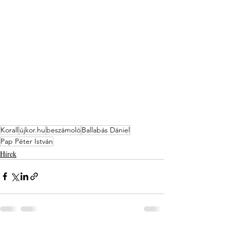
Korall
újkor.hu
beszámoló
Ballabás Dániel
Pap Péter István
Hírek