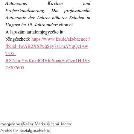
Autonomie, Kirchen und 
Professionalisierung
. 
Die professionelle 
Autonomie der Lehrer höherer Schulen in 
Ungarn im 19. Jahrhundert
 címmel.
A lapszám tartalomjegyzéke itt 
böngészhető: 
https://www.fes.de/afs/baende?
fbclid=IwAR2XSfwqSzy7sLmAYqQcIAw
TO5-
BXNJmYwKnk4OfVhfSoeqErrGzn1HrIVs
#c307605
megjelenés
Keller Márkus
Ugrai János
Archiv für Sozialgeschichte