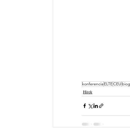
konferencia
ELTE
CEU
biog
Hírek