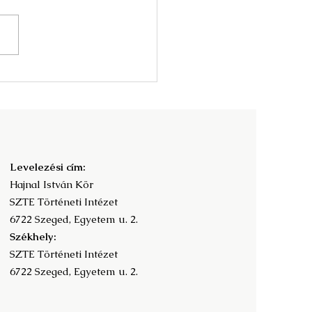
nyv és az olvasás
adalomtörténete -
ramfüzet
Levelezési cím:
Hajnal István Kör
SZTE Történeti Intézet
6722 Szeged, Egyetem u. 2.
Székhely:
SZTE Történeti Intézet
6722 Szeged, Egyetem u. 2.