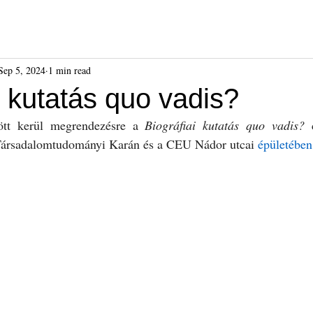
ók
Híreink
Események
Kiadványok
Benda Gyula-dí
Sep 5, 2024
1 min read
i kutatás quo vadis?
tt kerül megrendezésre a 
Biográfiai kutatás quo vadis?
 
Társadalomtudományi Karán és a CEU Nádor utcai 
épületében