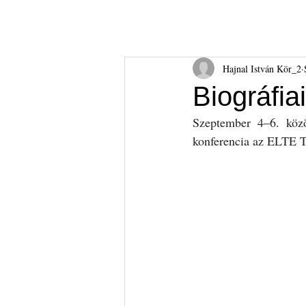
Hajnal István Kör
HIK
Rólunk
Tudnival
Hajnal István Kör_2
Biográfia
Szeptember 4–6. közö
konferencia az ELTE 