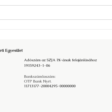
Megjelent a Fata Márta
A kö
szerkesztette Mit der
társ
Vergangeheit in die Zukunft c.
prog
tanulmánykötet!
eti Egyesület
Adószám az SZJA 1%-ának felajánlásához
19159243-1-06
Bankszámlaszám:
OTP Bank Nyrt.
11713177-20004295-00000000