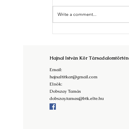
Write a comment...
Megjelent A Magyar
Tudományos Akadémia világa
c. kötet!
Hajnal István Kör Társadalomtörtén
Email:
hajnaltitkar@gmail.com
Elnök:
Dobszay Tamás
dobszay.tamas@btk.elte.hu