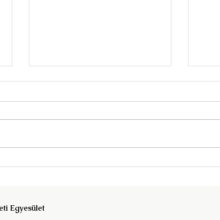
Megjelent a Historical Studies
Távo
on Central Europe legújabb
Ablo
száma!
eti Egyesület