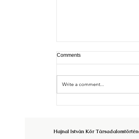
Comments
Write a comment...
A könyv és az olvasás
társadalomtörténete -
programfüzet
Hajnal István Kör Társadalomtörtén