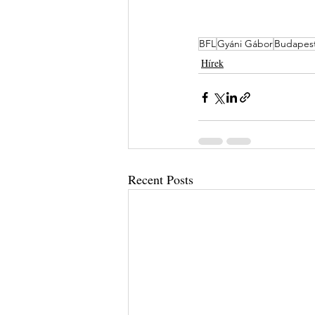
BFL
Gyáni Gábor
Budapes
Hírek
Recent Posts