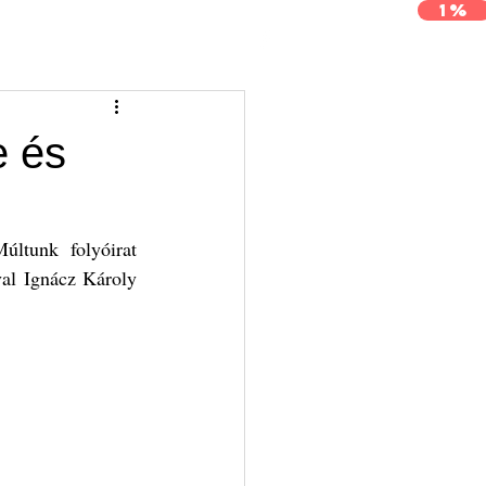
1%
j
Archívum
Kapcsolat
e és
ltunk folyóirat 
al Ignácz Károly 