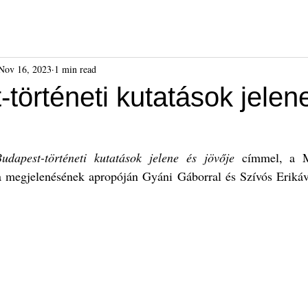
ók
Híreink
Események
Kiadványok
Benda Gyula-dí
Nov 16, 2023
1 min read
történeti kutatások jelen
udapest-történeti kutatások jelene és jövője
 címmel, a Mú
megjelenésének apropóján Gyáni Gáborral és Szívós Erikáv