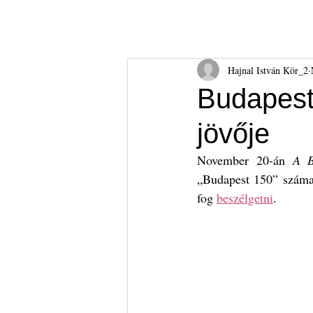
Hajnal István Kör
HIK
Rólunk
Tudnival
Hajnal István Kör_2
Budapest-
jövője
November 20-án 
A B
„Budapest 150” száma 
fog 
beszélgetni
.