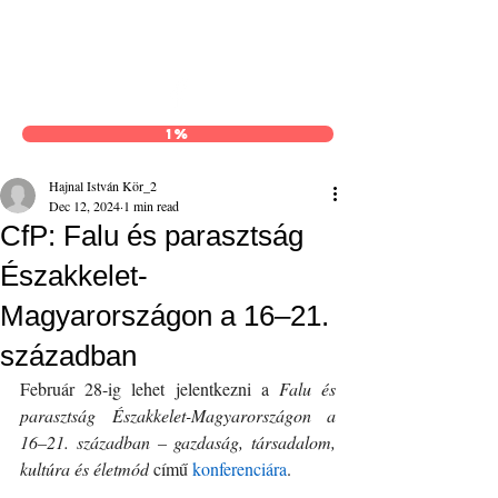
Hajnal István Kör
1%
Hajnal István Kör_2
Dec 12, 2024
1 min read
CfP: Falu és parasztság
Északkelet-
Magyarországon a 16–21.
században
Február 28-ig lehet jelentkezni a 
Falu és 
parasztság Északkelet-Magyarországon a 
16–21. században – gazdaság, társadalom, 
kultúra és életmód
 című 
konferenciára
.