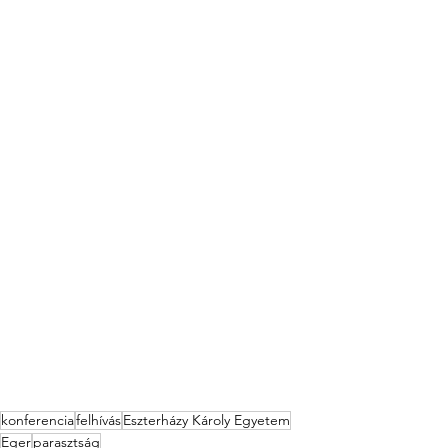
konferencia
felhívás
Eszterházy Károly Egyetem
Eger
parasztság