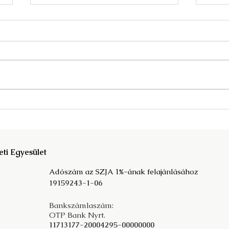
Megjelent a Fata Márta
A kö
szerkesztette Mit der
társ
Vergangeheit in die Zukunft c.
prog
tanulmánykötet!
eti Egyesület
Adószám az SZJA 1%-ának felajánlásához
19159243-1-06
Bankszámlaszám:
OTP Bank Nyrt.
11713177-20004295-00000000