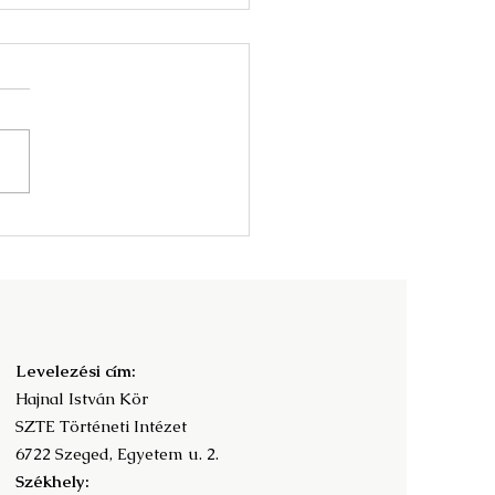
nyv és az olvasás
adalomtörténete -
ramfüzet
Levelezési cím:
Hajnal István Kör
SZTE Történeti Intézet
6722 Szeged, Egyetem u. 2.
Székhely: