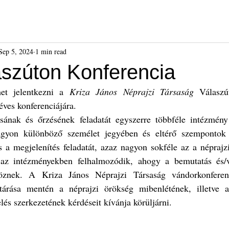
ók
Híreink
Események
Kiadványok
Benda Gyula-dí
Sep 5, 2024
1 min read
aszúton Konferencia
et jelentkezni a 
Kriza János Néprajzi Társaság
 Válaszú
éves 
konferenciájára
.
sának és őrzésének feladatát egyszerre többféle intézmény 
gyon különböző személet jegyében és eltérő szempontok s
s a megjelenítés feladatát, azaz nagyon sokféle az a néprajz
az intézményekben felhalmozódik, ahogy a bemutatás és/v
öznek. A Kriza János Néprajzi Társaság vándorkonferenc
tárása mentén a néprajzi örökség mibenlétének, illetve a 
lés szerkezetének kérdéseit kívánja körüljárni.