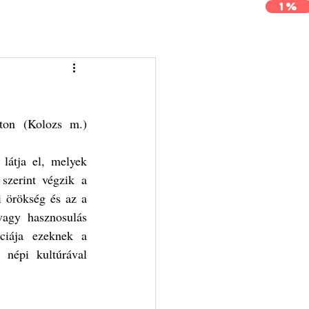
1%
j
Archívum
Kapcsolat
ton (Kolozs m.) 
látja el, melyek 
zerint végzik a 
i örökség és az a 
agy hasznosulás 
iája ezeknek a 
népi kultúrával 