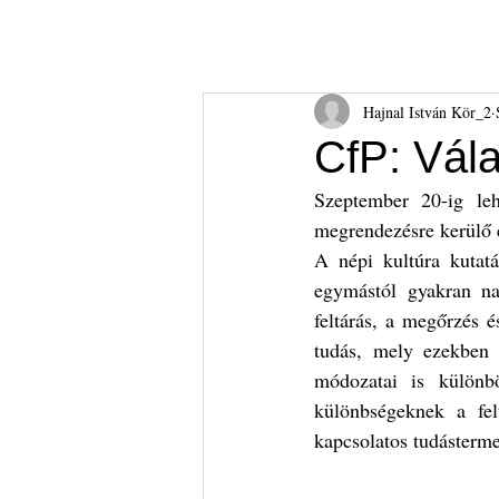
Hajnal István Kör
HIK
Rólunk
Tudnival
Hajnal István Kör_2
CfP: Vál
Szeptember 20-ig leh
megrendezésre kerülő 
A népi kultúra kutatá
egymástól gyakran na
feltárás, a megőrzés é
tudás, mely ezekben 
módozatai is különb
különbségeknek a fel
kapcsolatos tudásterme