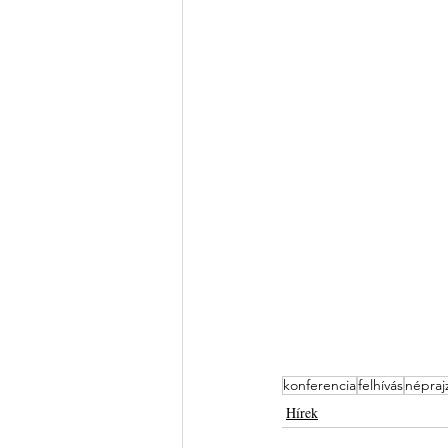
konferencia
felhívás
népraj
Hírek