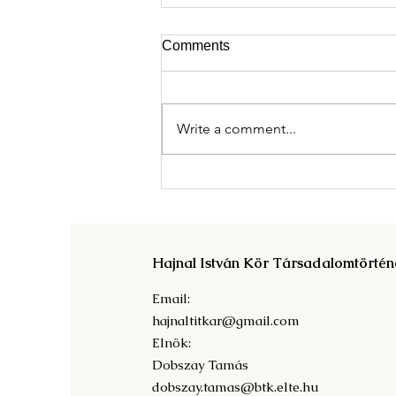
Comments
Write a comment...
Megjelent A Magyar
Tudományos Akadémia világa
c. kötet!
Hajnal István Kör Társadalomtörtén
Email:
hajnaltitkar@gmail.com
Elnök:
Dobszay Tamás
dobszay.tamas@btk.elte.hu