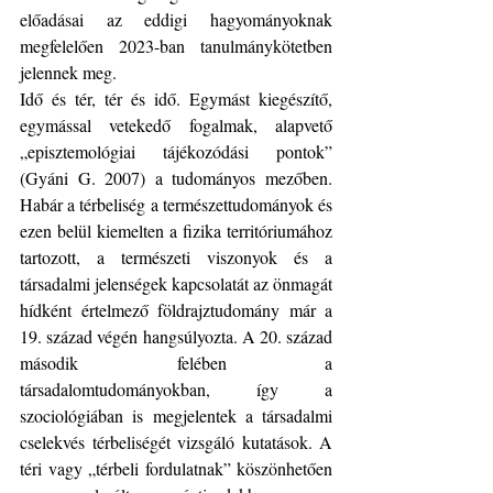
előadásai az eddigi hagyományoknak 
megfelelően 2023-ban tanulmánykötetben 
jelennek meg.
Idő és tér, tér és idő. Egymást kiegészítő, 
egymással vetekedő fogalmak, alapvető 
„episztemológiai tájékozódási pontok” 
(Gyáni G. 2007) a tudományos mezőben. 
Habár a térbeliség a természettudományok és 
ezen belül kiemelten a fizika territóriumához 
tartozott, a természeti viszonyok és a 
társadalmi jelenségek kapcsolatát az önmagát 
hídként értelmező földrajztudomány már a 
19. század végén hangsúlyozta. A 20. század 
második felében a 
társadalomtudományokban, így a 
szociológiában is megjelentek a társadalmi 
cselekvés térbeliségét vizsgáló kutatások. A 
téri vagy „térbeli fordulatnak” köszönhetően 