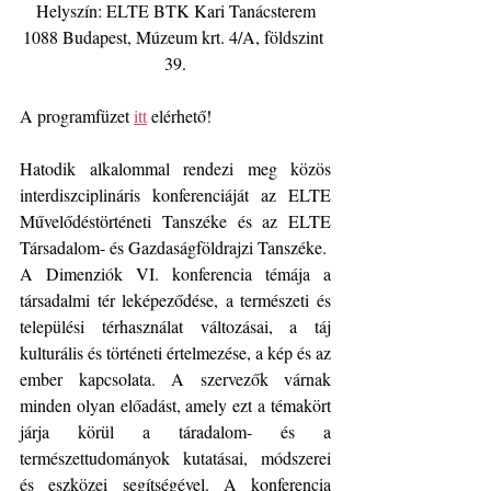
Helyszín: ELTE BTK Kari Tanácsterem
1088 Budapest, Múzeum krt. 4/A, földszint 
39.
A programfüzet 
itt
 elérhető!
Hatodik alkalommal rendezi meg közös 
interdiszciplináris konferenciáját az ELTE 
Művelődéstörténeti Tanszéke és az ELTE 
Társadalom- és Gazdaságföldrajzi Tanszéke.
A Dimenziók VI. konferencia témája a 
társadalmi tér leképeződése, a természeti és 
települési térhasználat változásai, a táj 
kulturális és történeti értelmezése, a kép és az 
ember kapcsolata. A szervezők várnak 
minden olyan előadást, amely ezt a témakört 
járja körül a táradalom- és a 
természettudományok kutatásai, módszerei 
és eszközei segítségével. A konferencia 