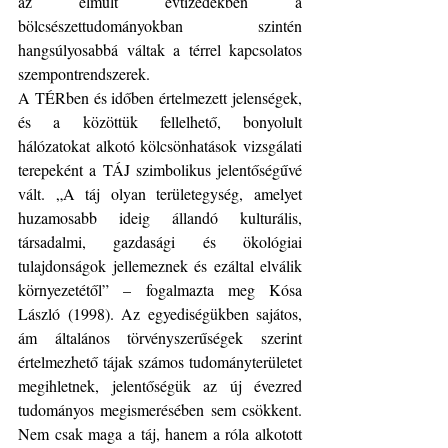
az elmúlt évtizedekben a 
bölcsészettudományokban szintén 
hangsúlyosabbá váltak a térrel kapcsolatos 
szempontrendszerek.
A TÉRben és időben értelmezett jelenségek, 
és a közöttük fellelhető, bonyolult 
hálózatokat alkotó kölcsönhatások vizsgálati 
terepeként a TÁJ szimbolikus jelentőségűvé 
vált. „A táj olyan területegység, amelyet 
huzamosabb ideig állandó kulturális, 
társadalmi, gazdasági és ökológiai 
tulajdonságok jellemeznek és ezáltal elválik 
környezetétől” – fogalmazta meg Kósa 
László (1998). Az egyediségükben sajátos, 
ám általános törvényszerűségek szerint 
értelmezhető tájak számos tudományterületet 
megihletnek, jelentőségük az új évezred 
tudományos megismerésében sem csökkent. 
Nem csak maga a táj, hanem a róla alkotott 