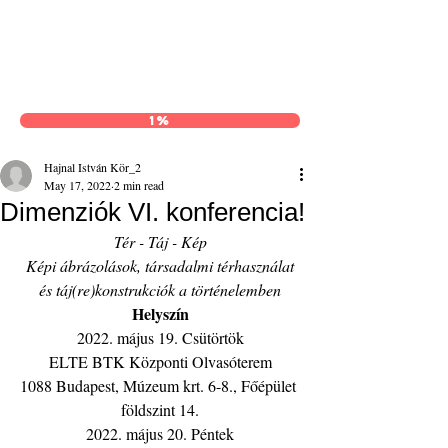
Hajnal István Kör
1%
Hajnal István Kör_2
May 17, 2022
2 min read
Dimenziók VI. konferencia!
Tér - Táj - Kép
Képi ábrázolások, társadalmi térhasználat
és táj(re)konstrukciók a történelemben
Helyszín
2022. május 19. Csütörtök
ELTE BTK Központi Olvasóterem
1088 Budapest, Múzeum krt. 6-8., Főépület 
földszint 14.
2022. május 20. Péntek