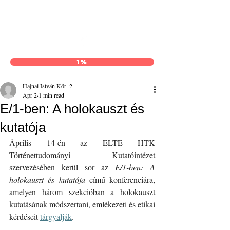
Hajnal István Kör
1%
Hajnal István Kör_2
Apr 2
1 min read
E/1-ben: A holokauszt és
kutatója
Április 14-én az ELTE HTK 
Történettudományi Kutatóintézet 
szervezésében kerül sor az 
E/1-ben: A 
holokauszt és kutatója 
című konferenciára, 
amelyen három szekcióban a holokauszt 
kutatásának módszertani, emlékezeti és etikai 
kérdéseit 
tárgyalják
.