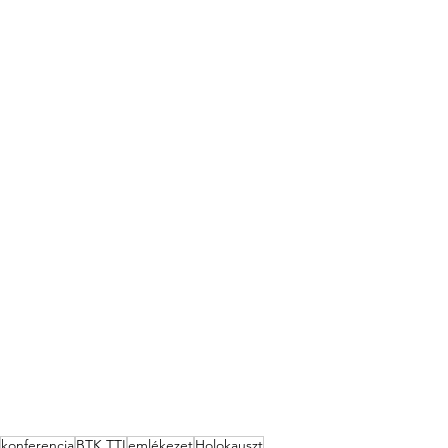
konferencia
BTK TTI
emlékezet
Holokauszt