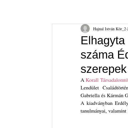
Hajnal István Kör
HIK
Rólunk
Tudnival
Hajnal István Kör_2
Elhagyta
száma Éd
szerepek
A 
Korall Társadalomtö
Lendület Családtörté
Gabriella és Kármán G
A kiadványban Erdély
tanulmányai, valamint