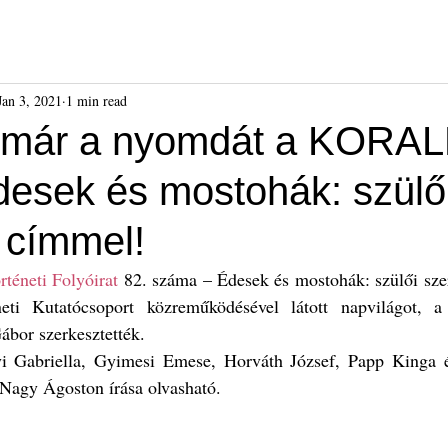
ók
Híreink
Események
Kiadványok
Benda Gyula-dí
Jan 3, 2021
1 min read
 már a nyomdát a KORAL
esek és mostohák: szülő
 címmel!
rténeti Folyóirat
 82. száma – Édesek és mostohák: szülői sze
neti Kutatócsoport közreműködésével látott napvilágot, a 
ábor szerkesztették.
i Gabriella, Gyimesi Emese, Horváth József, Papp Kinga é
 Nagy Ágoston írása olvasható.