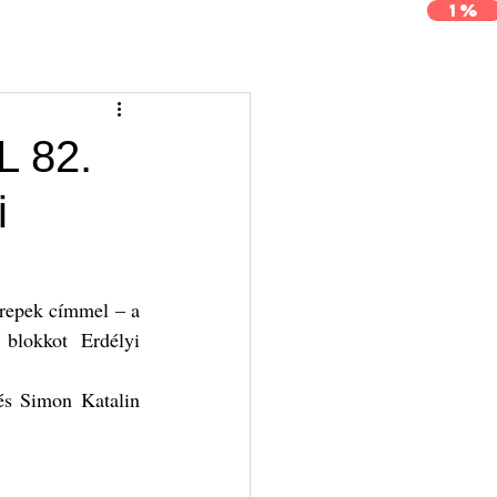
1%
j
Archívum
Kapcsolat
L 82.
i
repek címmel – a 
blokkot Erdélyi 
s Simon Katalin 