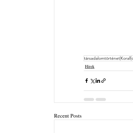
társadalomtörténet
Korall
Hírek
Recent Posts