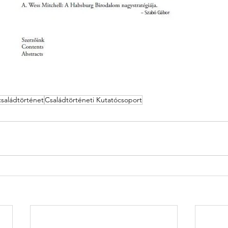
családtörténet
Családtörténeti Kutatócsoport