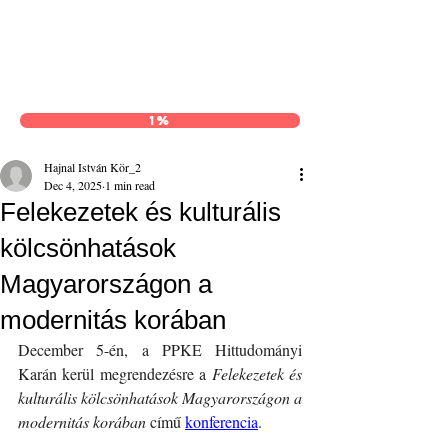
Hajnal István Kör
1%
Hajnal István Kör_2
Dec 4, 2025
1 min read
Felekezetek és kulturális
kölcsönhatások
Magyarországon a
modernitás korában
December 5-én, a PPKE Hittudományi 
Karán kerül megrendezésre a 
Felekezetek és 
kulturális kölcsönhatások Magyarországon a 
modernitás korában
 című 
konferencia
.