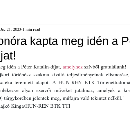
ók
Híreink
Események
Kiadványok
Benda Gyula-dí
Dec 21, 2023
1 min read
onóra kapta meg idén a P
jat!
g idén a Péter Katalin-díjat, 
amelyhez
 szívből gratulálunk!
jkori történész szakma kiváló teljesítményeinek elismerése
yatéka teremtett alapot. A HUN-REN BTK Történettudomány
emlékezve olyan szerzői műveket jutalmaz, amelyek a kor
 tárgykörében jelentek meg, műfajra való tekintet nélkül."
Rajkó Kinga/HUN-REN BTK TTI