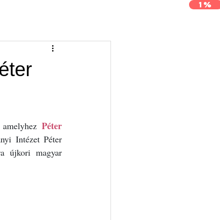
1%
j
Archívum
Kapcsolat
éter
Péter 
, amelyhez 
i Intézet Péter 
a újkori magyar 