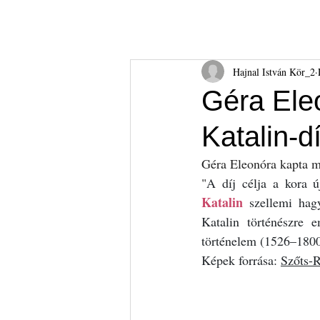
Hajnal István Kör
HIK
Rólunk
Tudnival
Hajnal István Kör_2
Géra Ele
Katalin-dí
Géra Eleonóra kapta me
"
A díj célja a kora ú
Katalin
 szellemi hag
Katalin történészre 
történelem (1526–1800)
Képek forrása: 
Szőts-