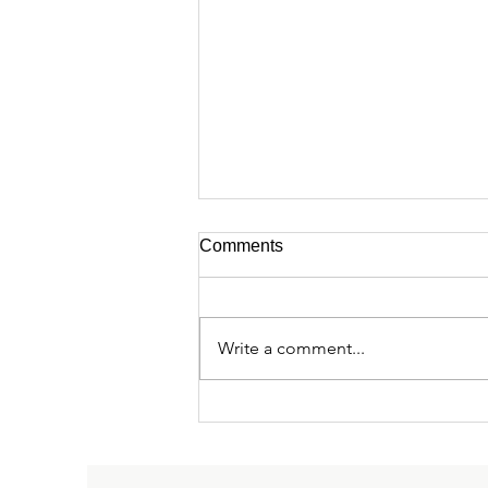
Comments
Write a comment...
Megjelent A Magyar
Tudományos Akadémia világa
c. kötet!