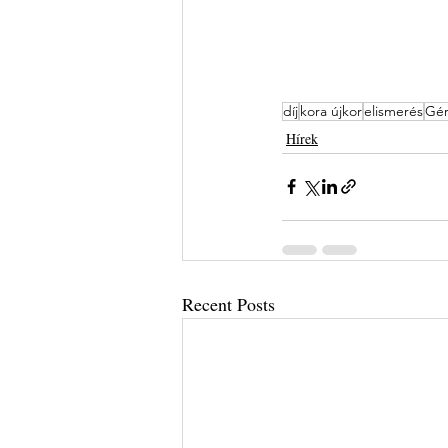
díj
kora újkor
elismerés
Gér
Hírek
Recent Posts