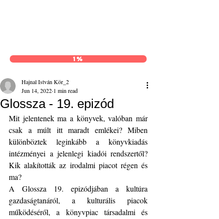
Hajnal István Kör
1%
Hajnal István Kör_2
Jun 14, 2022
1 min read
Glossza - 19. epizód
Mit jelentenek ma a könyvek, valóban már 
csak a múlt itt maradt emlékei? Miben 
különböztek leginkább a könyvkiadás 
intézményei a jelenlegi kiadói rendszertől? 
Kik alakították az irodalmi piacot régen és 
ma?
A Glossza 19. epizódjában a kultúra 
gazdaságtanáról, a kulturális piacok 
működéséről, a könyvpiac társadalmi és 