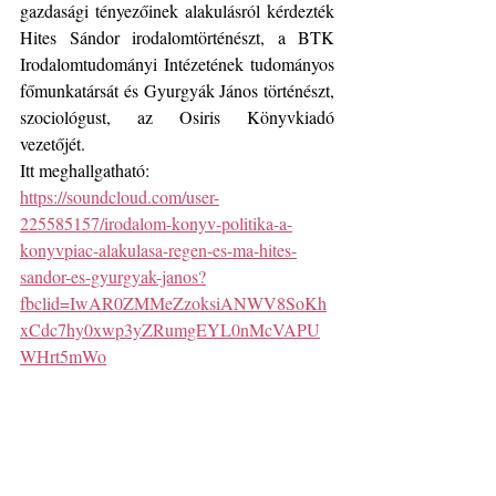
gazdasági tényezőinek alakulásról kérdezték 
Hites Sándor irodalomtörténészt, a BTK 
Irodalomtudományi Intézetének tudományos 
főmunkatársát és Gyurgyák János történészt, 
szociológust, az Osiris Könyvkiadó 
vezetőjét.
Itt meghallgatható: 
https://soundcloud.com/user-
225585157/irodalom-konyv-politika-a-
konyvpiac-alakulasa-regen-es-ma-hites-
sandor-es-gyurgyak-janos?
fbclid=IwAR0ZMMeZzoksiANWV8SoKh
xCdc7hy0xwp3yZRumgEYL0nMcVAPU
WHrt5mWo