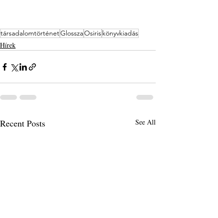
társadalomtörténet
Glossza
Osiris
könyvkiadás
Hírek
Recent Posts
See All