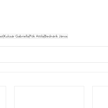
st
Kulcsár Gabriella
Pók Attila
Bednárik János