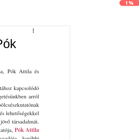
1%
j
Archívum
Kapcsolat
Pók
a, Pók Attila és 
atához kapcsolódó 
getésünkben arról 
bölcsészkutatónak 
és lehetőségekkel 
jövő társadalmát. 
Pók Attila
atója, 
adója, korábbi 