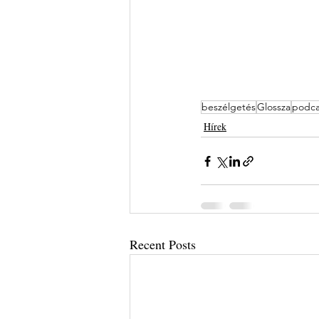
beszélgetés
Glossza
podca
Hírek
Recent Posts