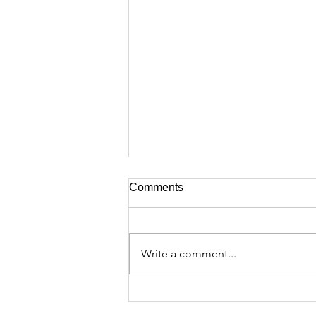
Comments
Write a comment...
Megjelent A Magyar
Tudományos Akadémia világa