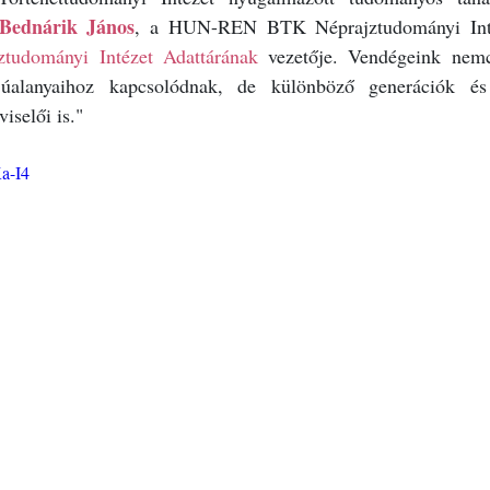
Bednárik János
, a HUN-REN BTK Néprajztudományi Inté
ztudományi Intézet Adattárának 
vezetője. Vendégeink nem
júalanyaihoz kapcsolódnak, de különböző generációk és 
iselői is."
a-I4