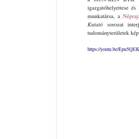
igazgatóhelyettese és 
munkatársa, a 
Népraj
Kutató
 sorozat inter
tudományterületek képv
https://youtu.be/Epu5QEK