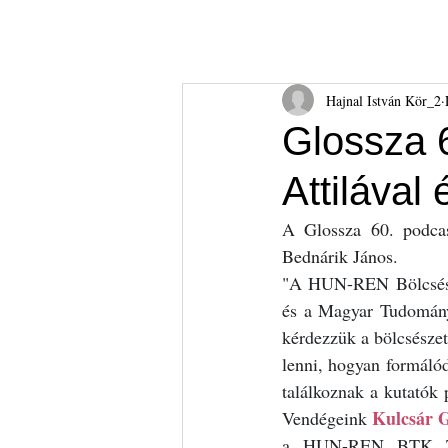
Hajnal István Kör
HIK
Rólunk
Tudnival
Hajnal István Kör_2
Glossza 6
Attilával
A Glossza 60. podca
Bednárik János.
"A HUN-REN Bölcsész
és a Magyar Tudomány
kérdezzük a bölcsészet
lenni, hogyan formálód
találkoznak a kutatók 
Kulcsár G
Vendégeink 
a HUN-REN BTK Törté