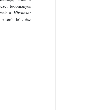
zet tudományos 
csak a 
Hivatása: 
eltérő bölcsész 