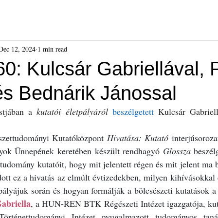
ók
Híreink
Események
Kiadványok
Benda Gyula-dí
Dec 12, 2024
1 min read
0: Kulcsár Gabriellával, 
 és Bednárik Jánossal
stjában a 
kutatói életpályáról
beszélgetett
 Kulcsár Gabriell
ettudományi Kutatóközpont
 Hivatása: Kutató
 interjúsoroz
ok Ünnepének keretében készült rendhagyó 
Glossza
 beszél
tudomány kutatóit, hogy mit jelentett régen és mit jelent ma 
ott ez a hivatás az elmúlt évtizedekben, milyen kihívásokkal 
pályájuk során és hogyan formálják a bölcsészeti kutatások a 
abriella
, a HUN-REN BTK Régészeti Intézet igazgatója, kut
nettudományi Intézet nyugalmazott tudományos tanács