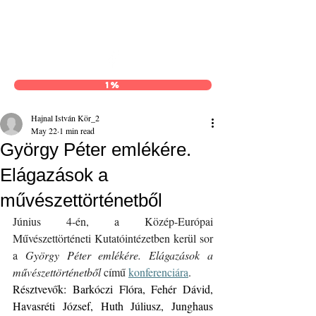
Hajnal István Kör
1%
Hajnal István Kör_2
May 22
1 min read
György Péter emlékére.
Elágazások a
művészettörténetből
Június 4-én, a Közép-Európai 
Művészettörténeti Kutatóintézetben kerül sor 
a 
György Péter emlékére. Elágazások a 
művészettörténetből
 című 
konferenciára
.
Résztvevők: Barkóczi Flóra, Fehér Dávid, 
Havasréti József, Huth Júliusz, Junghaus 