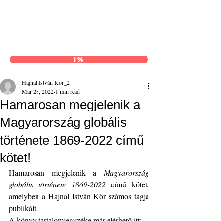
Hajnal István Kör
1%
Hajnal István Kör_2
Mar 28, 2022
1 min read
Hamarosan megjelenik a
Magyarország globális
története 1869-2022 című
kötet!
Hamarosan megjelenik a 
Magyarország 
globális története 1869-2022
 című kötet, 
amelyben a Hajnal István Kör számos tagja 
publikált.
A könyv tartalomjegyzéke már elérhető itt: 