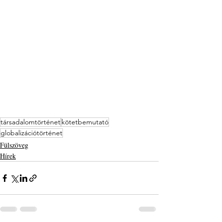
társadalomtörténet
kötetbemutató
globalizációtörténet
Fülszöveg
Hírek