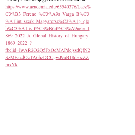
https://www.academia.edu/65540376/Lacz%
C3%B3_Ferenc_%C3%A9s_Varga_B%C3
%A1lint_szerk_Magyarorsz%C3%A1g_glo
b%C3%A1lis_t%C3%B6rt%C3%A9nete_1
869_2022_A_Global_History_of_Hungary_
1869_2022_?
fbclid=IwAR2O2Q5FxOcMAPdejszdQfN2
SzMEazdOcTA6hzDCCgwJ9uB18dsozZZ
mxYk