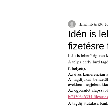
Hajnal István Kör
HIK
Rólunk
Tudnival
Hajnal István Kör_2
Idén is l
fizetésre 
Idén is lehetőség van k
A teljes early bird tagd
ft helyett).
Az éves konferencián a
A tagdíjukat befizet
években megjelent kia
Az egyesület alapszabál
bf5f503a6354.filesus
A tagdíj átutalása ba