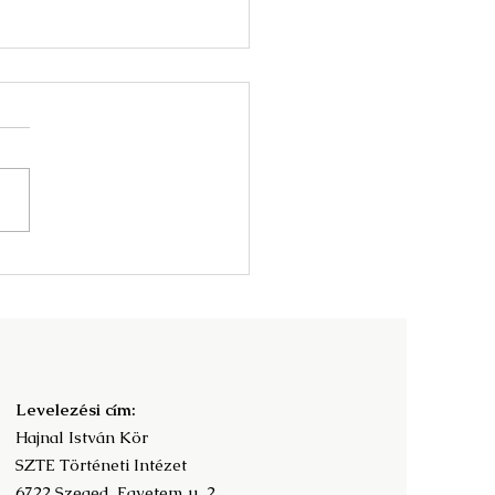
nyv és az olvasás
adalomtörténete -
ramfüzet
Levelezési cím:
Hajnal István Kör
SZTE Történeti Intézet
6722 Szeged, Egyetem u. 2.