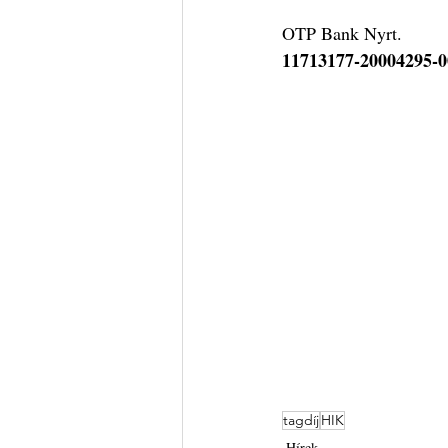
OTP Bank Nyrt.
11713177-20004295-
tagdíj
HIK
Hírek