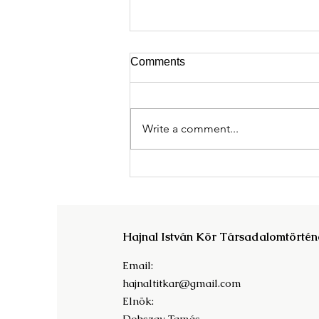
Comments
Write a comment...
Megjelent A Magyar
Tudományos Akadémia világa
c. kötet!
Hajnal István Kör Társadalomtörtén
Email:
hajnaltitkar@gmail.com
Elnök:
Dobszay Tamás