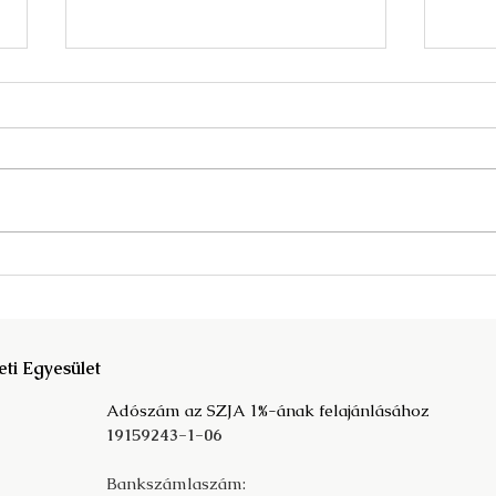
Megjelent a Fata Márta
A kö
szerkesztette Mit der
társ
Vergangeheit in die Zukunft c.
prog
tanulmánykötet!
eti Egyesület
Adószám az SZJA 1%-ának felajánlásához
19159243-1-06
Bankszámlaszám: