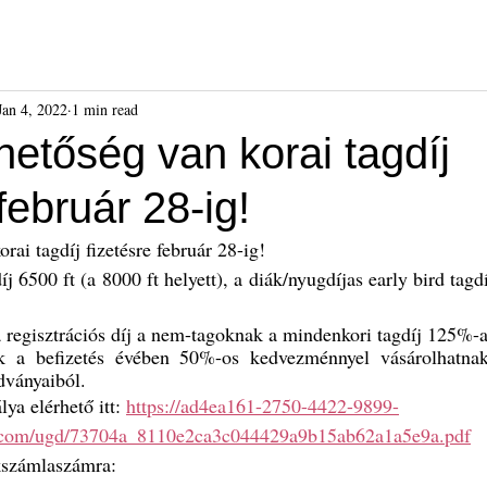
ók
Híreink
Események
Kiadványok
Benda Gyula-dí
Jan 4, 2022
1 min read
ehetőség van korai tagdíj
február 28-ig!
orai tagdíj fizetésre február 28-ig!
íj 6500 ft (a 8000 ft helyett), a diák/nyugdíjas early bird tagdí
 regisztrációs díj a nem-tagoknak a mindenkori tagdíj 125%-a
ők a befizetés évében 50%-os kedvezménnyel vásárolhatna
dványaiból.
ya elérhető itt: 
https://ad4ea161-2750-4422-9899-
r.com/ugd/73704a_8110e2ca3c044429a9b15ab62a1a5e9a.pdf
nkszámlaszámra: