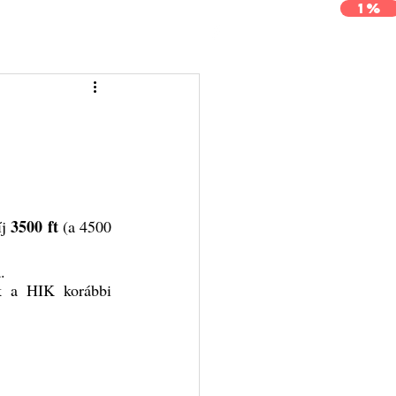
1%
j
Archívum
Kapcsolat
3500 ft
j 
 (a 4500 
.
k a HIK korábbi 