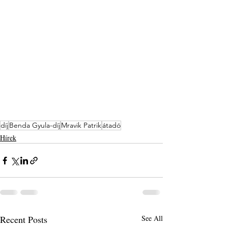
díj
Benda Gyula-díj
Mravik Patrik
átadó
Hírek
Recent Posts
See All