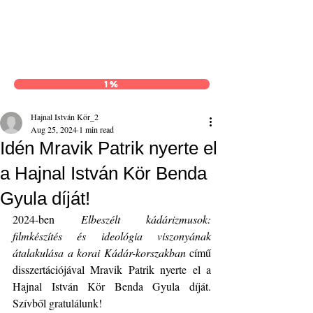
Hajnal István Kör
1%
Hajnal István Kör_2
Aug 25, 2024
1 min read
Idén Mravik Patrik nyerte el
a Hajnal István Kör Benda
Gyula díját!
2024-ben 
Elbeszélt kádárizmusok: 
filmkészítés és ideológia viszonyának 
átalakulása a korai Kádár-korszakban
 című 
disszertációjával Mravik Patrik nyerte el a 
Hajnal István Kör Benda Gyula díját. 
Szívből gratulálunk!