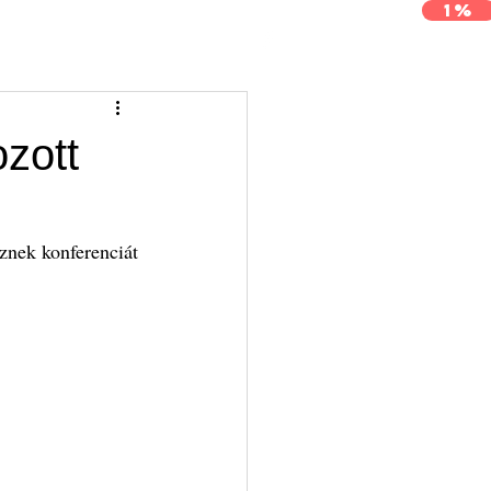
1%
j
Archívum
Kapcsolat
zott
nek konferenciát 