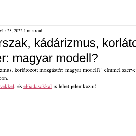
ók
Híreink
Események
Kiadványok
Benda Gyula-dí
Mar 23, 2022
1 min read
szak, kádárizmus, korláto
r: magyar modell?
izmus, korlátozott mozgástér: magyar modell?" címmel szervez
con.
rvekkel
, és 
előadásokkal
 is lehet jelentkezni!