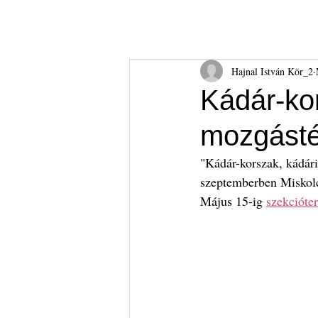
Hajnal István Kör
HIK
Rólunk
Tudnival
Hajnal István Kör_2
Kádár-kor
mozgásté
"Kádár-korszak, kádár
szeptemberben Miskol
Május 15-ig 
szekcióte