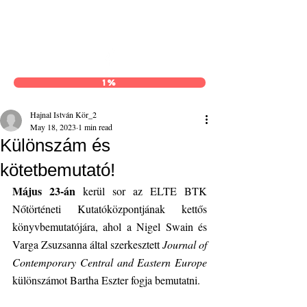
Hajnal István Kör
1%
Hajnal István Kör_2
May 18, 2023
1 min read
Különszám és
kötetbemutató!
Május 23-án
 kerül sor az ELTE BTK 
Nőtörténeti Kutatóközpontjának kettős 
könyvbemutatójára, ahol a Nigel Swain és 
Varga Zsuzsanna által szerkesztett 
Journal of 
Contemporary Central and Eastern Europe 
különszámot Bartha Eszter fogja bemutatni.