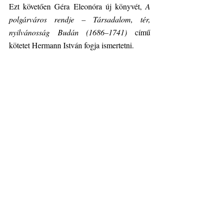
Ezt követően Géra Eleonóra új könyvét, 
A 
polgárváros rendje – Társadalom, tér, 
nyilvánosság Budán (1686–1741) 
című 
kötetet Hermann István fogja ismertetni.