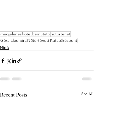
megjelenés
kötetbemutató
nőtörténet
Géra Eleonóra
Nőtörténeti Kutatóközpont
Hírek
Recent Posts
See All