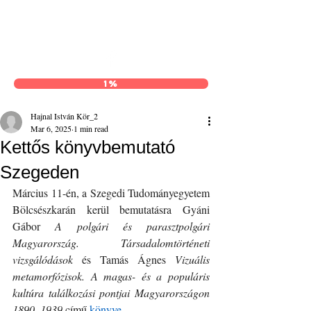
Hajnal István Kör
1%
Hajnal István Kör_2
Mar 6, 2025
1 min read
Kettős könyvbemutató
Szegeden
Március 11-én, a Szegedi Tudományegyetem 
Bölcsészkarán kerül bemutatásra Gyáni 
Gábor 
A polgári és parasztpolgári 
Magyarország. Társadalomtörténeti 
vizsgálódások
 és Tamás Ágnes 
Vizuális 
metamorfózisok. A magas- és a populáris 
kultúra találkozási pontjai Magyarországon 
1890–1939
 című 
könyve
.