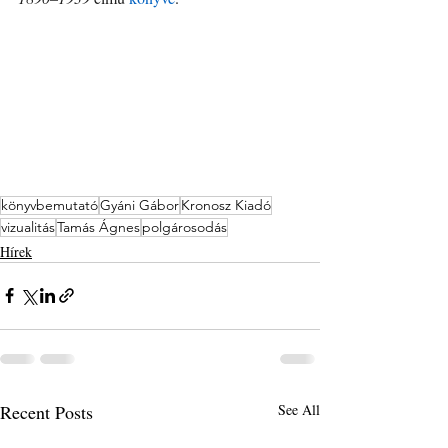
könyvbemutató
Gyáni Gábor
Kronosz Kiadó
vizualitás
Tamás Ágnes
polgárosodás
Hírek
Recent Posts
See All