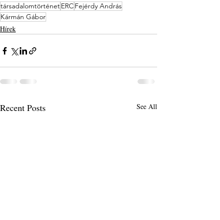
társadalomtörténet
ERC
Fejérdy András
Kármán Gábor
Hírek
Recent Posts
See All