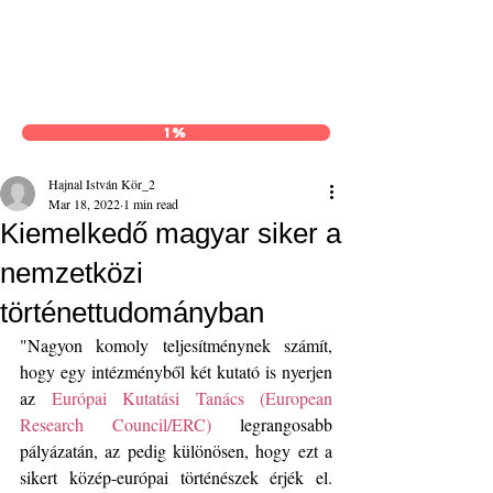
Hajnal István Kör
1%
Hajnal István Kör_2
Mar 18, 2022
1 min read
Kiemelkedő magyar siker a
nemzetközi
történettudományban
"Nagyon komoly teljesítménynek számít, 
hogy egy intézményből két kutató is nyerjen 
az 
Európai Kutatási Tanács (European 
Research Council/ERC) 
legrangosabb 
pályázatán, az pedig különösen, hogy ezt a 
sikert közép-európai történészek érjék el. 