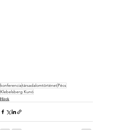
konferencia
társadalomtörténet
Pécs
Klebelsberg Kunó
Hírek