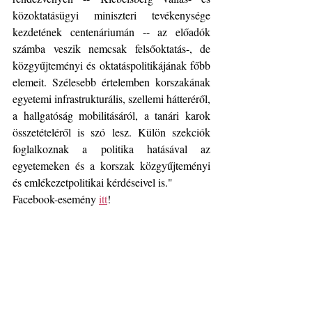
közoktatásügyi miniszteri tevékenysége 
kezdetének centenáriumán -- az előadók 
számba veszik nemcsak felsőoktatás-, de 
közgyűjteményi és oktatáspolitikájának főbb 
elemeit. Szélesebb értelemben korszakának 
egyetemi infrastrukturális, szellemi hátteréről, 
a hallgatóság mobilitásáról, a tanári karok 
összetételéről is szó lesz. Külön szekciók 
foglalkoznak a politika hatásával az 
egyetemeken és a korszak közgyűjteményi 
és emlékezetpolitikai kérdéseivel is."
Facebook-esemény 
itt
!