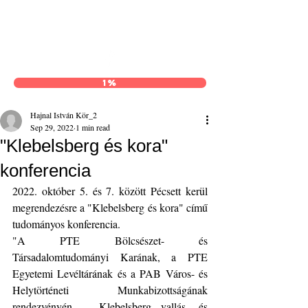
Hajnal István Kör
1%
Hajnal István Kör_2
Sep 29, 2022
1 min read
"Klebelsberg és kora"
konferencia
2022. október 5. és 7. között Pécsett kerül 
megrendezésre a "Klebelsberg és kora" című 
tudományos konferencia. 
"A PTE Bölcsészet- és 
Társadalomtudományi Karának, a PTE 
Egyetemi Levéltárának és a PAB Város- és 
Helytörténeti Munkabizottságának 
rendezvényén -- Klebelsberg vallás- és 