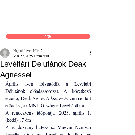
Hajnal István Kör
1%
Hajnal István Kör_2
Mar 27, 2025
1 min read
Levéltári Délutánok Deák
Ágnessel
Április 1-én folytatódik a Levéltári 
Délutánok előadássorozat. A következő 
előadó, Deák Ágnes 
A kiegyezés
 címmel tart 
előadást, az MNL Országos 
Levéltárában
.
A rendezvény időpontja: 2025. április 1. 
(kedd) 17 óra
A rendezvény helyszíne: Magyar Nemzeti 
Levéltár Országos Levéltára, Kiállító- és 