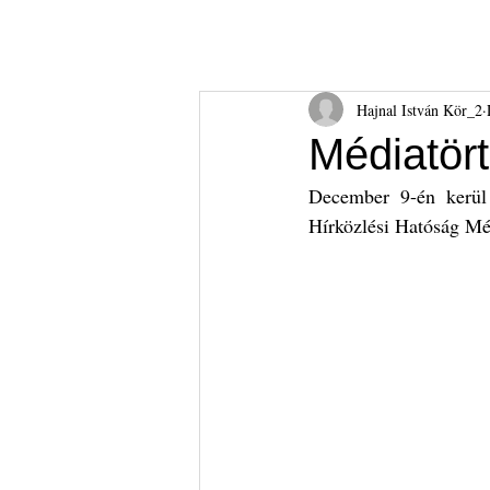
Hajnal István Kör
HIK
Rólunk
Tudnival
Hajnal István Kör_2
Médiatört
December 9-én kerül
Hírközlési Hatóság Mé