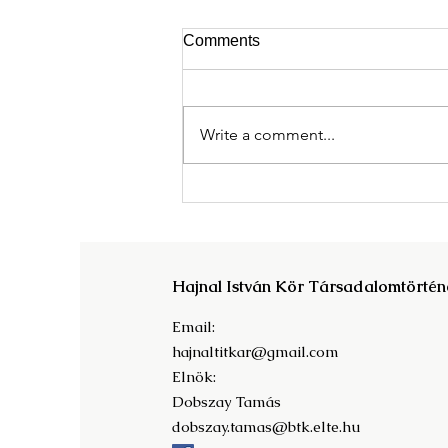
Comments
Write a comment...
Megjelent A Magyar
Tudományos Akadémia világa
c. kötet!
Hajnal István Kör Társadalomtörtén
Email:
hajnaltitkar@gmail.com
Elnök:
Dobszay Tamás
dobszay.tamas@btk.elte.hu