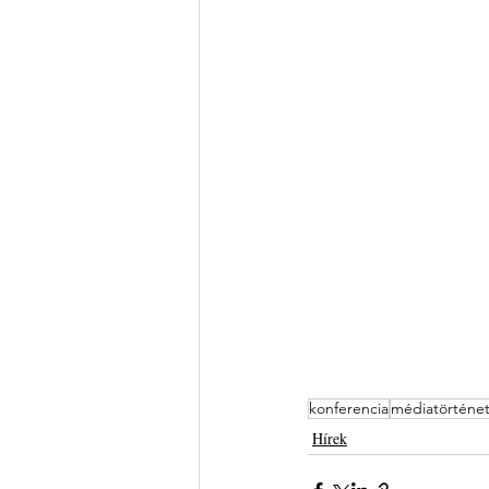
konferencia
médiatörténe
Hírek