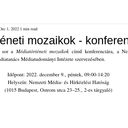
ók
Híreink
Események
Kiadványok
Benda Gyula-dí
Dec 1, 2022
1 min read
éneti mozaikok - konfere
 sor a 
Médiatörténeti mozaikok 
című konferenciára, a Ne
diatanács Médiatudományi Intézete szervezésében.
Időpont: 2022. december 9., péntek, 09:00-14:20
Helyszín: Nemzeti Média- és Hírközlési Hatóság
(1015 Budapest, Ostrom utca 23–25., 2-es tárgyaló)