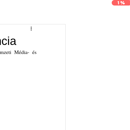
1%
j
Archívum
Kapcsolat
ncia
mzeti Média- és 