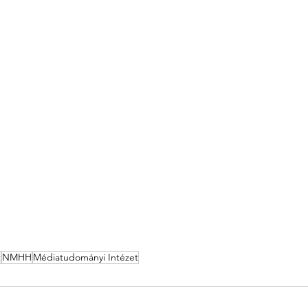
t
NMHH
Médiatudományi Intézet