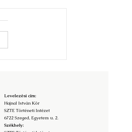
nyv és az olvasás
adalomtörténete -
ramfüzet
Levelezési cím:
Hajnal István Kör
SZTE Történeti Intézet
6722 Szeged, Egyetem u. 2.
Székhely: