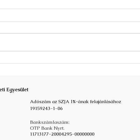
Megjelent a Fata Márta
A kö
szerkesztette Mit der
társ
Vergangeheit in die Zukunft c.
prog
tanulmánykötet!
eti Egyesület
Adószám az SZJA 1%-ának felajánlásához
19159243-1-06
Bankszámlaszám:
OTP Bank Nyrt.
11713177-20004295-00000000