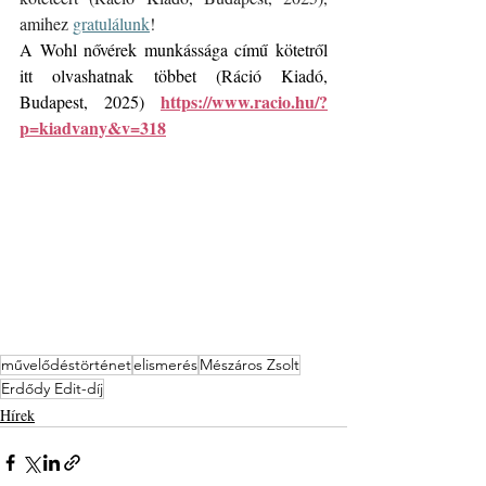
amihez 
gratulálunk
!
A Wohl nővérek munkássága című kötetről 
itt olvashatnak többet (Ráció Kiadó, 
https://www.racio.hu/?
Budapest, 2025) 
p=kiadvany&v=318
művelődéstörténet
elismerés
Mészáros Zsolt
Erdődy Edit-díj
Hírek