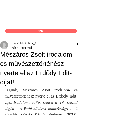
Hajnal István Kör
1%
Hajnal István Kör_2
Feb 6
1 min read
Mészáros Zsolt irodalom-
és művészettörténész
nyerte el az Erdődy Edit-
díjat!
Tagunk, Mészáros Zsolt irodalom- és 
művészettörténész nyerte el az Erdődy Edit-
díjat 
Irodalom, sajtó, szalon a 19. század 
végén – A Wohl nővérek munkássága
 című 
kötetéért (Ráció Kiadó, Budapest, 2025), 