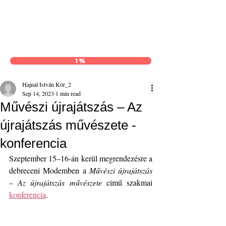
Hajnal István Kör
1%
Hajnal István Kör_2
Sep 14, 2023
1 min read
Művészi újrajátszás – Az
újrajátszás művészete -
konferencia
Szeptember 15–16-án kerül megrendezésre a 
debreceni Modemben a 
Művészi újrajátszás 
– Az újrajátszás művészete
 című szakmai 
konferencia
.