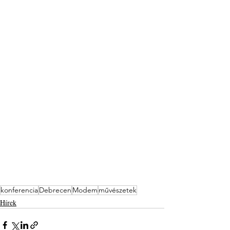
konferencia
Debrecen
Modem
művészetek
Hírek