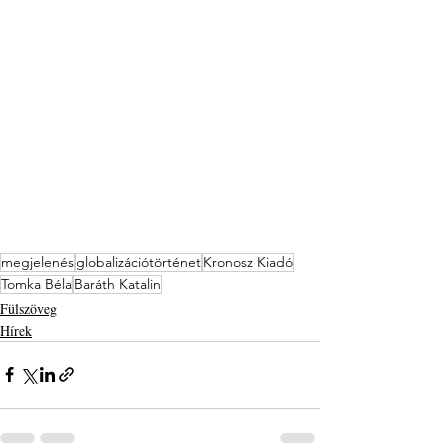
megjelenés
globalizációtörténet
Kronosz Kiadó
Tomka Béla
Baráth Katalin
Fülszöveg
Hírek