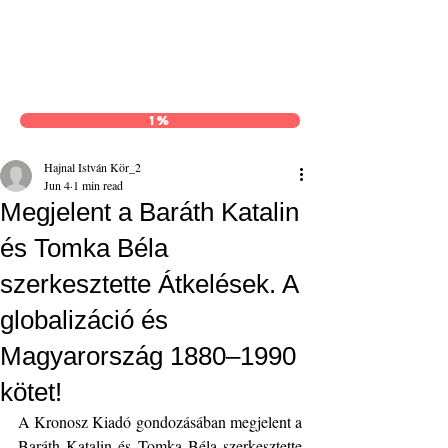
Hajnal István Kör
1%
Hajnal István Kör_2
Jun 4
1 min read
Megjelent a Baráth Katalin
és Tomka Béla
szerkesztette Átkelések. A
globalizáció és
Magyarország 1880–1990
kötet!
A Kronosz Kiadó gondozásában megjelent a 
Baráth Katalin és Tomka Béla szerkesztette 