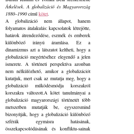
Átkelések
. 
A globalizáció és Magyarország 
1880–1990
 című 
kötet
.
A globalizáció nem állapot, hanem 
folyamatos átalakulás: kapcsolatok létrejötte, 
határok átrendeződése, eszmék és emberek 
különböző irányú áramlása. Ez a 
dinamizmus azt a látszatot keltheti, hogy a 
globalizáció megértéséhez elegendő a jelen 
ismerete. A történeti perspektíva azonban 
nem nélkülözhető, amikor a globalizációt 
kutatjuk, mert csak az mutatja meg, hogy a 
globalizáció működésmódja korszakról 
korszakra változott.A kötet tanulmányai a 
globalizáció magyarországi történetét több 
metszetben mutatják be, egyszersmind 
bizonyítják, hogy a globalizáció különböző 
szférák egymásra hatásának, 
összekapcsolódásának és konfliktu-sainak 