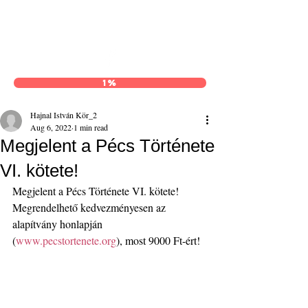
Hajnal István Kör
1%
Hajnal István Kör_2
Aug 6, 2022
1 min read
Megjelent a Pécs Története
VI. kötete!
Megjelent a Pécs Története VI. kötete!
Megrendelhető kedvezményesen az 
alapítvány honlapján 
(
www.pecstortenete.org
), most 9000 Ft-ért!