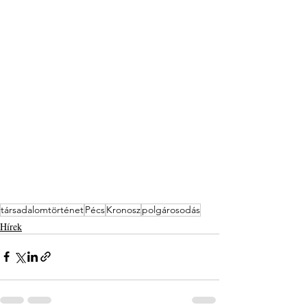
társadalomtörténet
Pécs
Kronosz
polgárosodás
Hírek