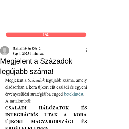
Hajnal István Kör
1%
Hajnal István Kör_2
Sep 4, 2025
1 min read
Megjelent a Századok
legújabb száma!
Megjelent a 
Századok
 legújabb száma, amely 
elsősorban a kora újkori elit családi és egyéni 
érvényesülési stratégiáiba enged 
betekintést
.
A tartalomból:
CSALÁDI HÁLÓZATOK ÉS 
INTEGRÁCIÓS UTAK A KORA 
ÚJKORI MAGYARORSZÁGI ÉS 
ERDÉLYI ELITBEN