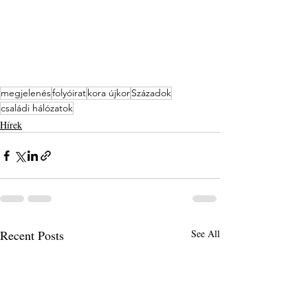
megjelenés
folyóirat
kora újkor
Századok
családi hálózatok
Hírek
Recent Posts
See All