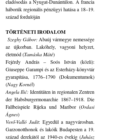
eladósodás a Nyugat-Dunántúlon. A francia 
háborúk regionális pénzügyi hatása a 18–19. 
század fordulóján
TÖRTÉNETI IRODALOM
Szeghy Gábor: 
Abaúj vármegye nemessége 
az újkorban. Lakóhely, vagyoni helyzet, 
életmód (
Tamáska Máté
)
Fejérdy András – Soós István (közli): 
Giuseppe Garampi és az Esterházy-könyvtár 
gyarapítása, 1776‒1790 (Dokumentumok) 
(
Nagy Kornél
)
Angela Ilić: 
Identitäten in regionalen Zentren 
der Habsburgermonarchie 1867–1918. Die 
Fallbeispiele Rijeka und Maribor (
Ordasi 
Ágnes
)
Verő-Valló Judit
: Egyedül a nagyvárosban. 
Garzonotthonok és lakóik Budapesten a 19. 
század derekától az 1940-es évekig (
Juhász 