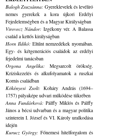
Balogh Zsuzsánna: 
Gyereklevelek és levélíró 
nemes gyerekek a kora újkori Erdélyi 
Fejedelemségben és a Magyar Királyságban
Virovecz Nándor: 
Izgékony vér. A Balassa 
család a kettős királyságban
Horn Ildikó: 
Eltűnt nemzedékek nyomában. 
Egy- és kétgenerációs családok az erdélyi 
fejedelmi tanácsban
Orgona Angelika: 
Megsarcolt örökség. 
Kríziskezelés és alkufolyamatok a ruszkai 
Kornis családban
Kökényesi Zsolt: 
Koháry András (1694–
1757) pályaképe udvari működése tükrében
Anna Fundárková: 
Pálffy Miklós és Pálffy 
János a bécsi udvarban és a magyar politika 
színterein I. József és VI. Károly uralkodása 
idején
Kurucz György: 
Főnemesi hitelforgalom és 