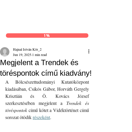
Hajnal István Kör
1%
Hajnal István Kör_2
Jun 19, 2025
1 min read
Megjelent a Trendek és
töréspontok című kiadvány!
A Bölcsészettudományi Kutatóközpont 
kiadásában, Csikós Gábor, Horváth Gergely 
Krisztián és Ö. Kovács József 
szerkesztésében megjelent a 
Trendek és 
töréspontok
 című kötet a Vidéktörténet című 
sorozat ötödik 
részeként
.