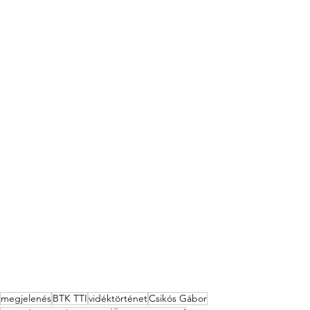
megjelenés
BTK TTI
vidéktörténet
Csikós Gábor