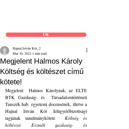
Hajnal István Kör
1%
Hajnal István Kör_2
Mar 30, 2021
1 min read
Megjelent Halmos Károly
Költség és költészet című
kötete!
Megjelent  Halmos Károlynak, az ELTE 
BTK Gazdaság- és  Társadalomtörténeti 
Tanszék hab. egyetemi docensének, illetve a 
Hajnal István Kör felügyelőbizottsági 
tagjának tanulmánykötete  
Költség és 
költészet. Eszmék gazdaság- és 