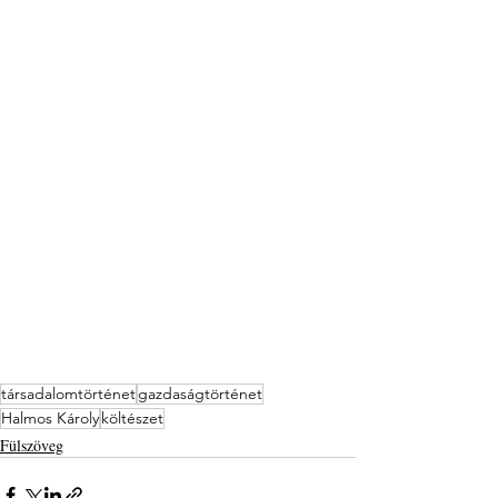
társadalomtörténet
gazdaságtörténet
Halmos Károly
költészet
Fülszöveg