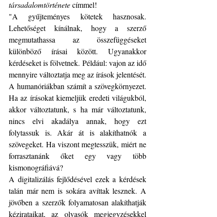
társadalomtörténete
 címmel!
"A gyűjteményes kötetek hasznosak. 
Lehetőséget kínálnak, hogy a szerző 
megmutathassa az összefüggéseket 
különböző írásai között. Ugyanakkor 
kérdéseket is fölvetnek. Például: vajon az idő 
mennyire változtatja meg az írások jelentését. 
A humanóriákban számít a szövegkörnyezet. 
Ha az írásokat kiemeljük eredeti világukból, 
akkor változtatunk, s ha már változtatunk, 
nincs elvi akadálya annak, hogy ezt 
folytassuk is. Akár át is alakíthatnók a 
szövegeket. Ha viszont megtesszük, miért ne 
forrasztanánk őket egy vagy több 
kismonográfiává?
A digitalizálás fejlődésével ezek a kérdések 
talán már nem is sokára avíttak lesznek. A 
jövőben a szerzők folyamatosan alakíthatják 
kézirataikat, az olvasók megjegyzésekkel 