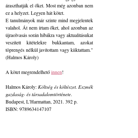
áraszthatják el őket. Most még azonban nem 
ez a helyzet. Legyen hát kötet.
E tanulmányok már szinte mind megjelentek 
valahol. Át nem írtam őket, ahol azonban az 
újraolvasás során hibákra vagy aktualitásukat 
veszített kitételekre bukkantam, azokat 
töprengés nélkül javítottam vagy kiiktattam." 
(Halmos Károly)
A kötet megrendelhető 
innen
!
Halmos Károly: 
Költség és költészet. Eszmék 
gazdaság- és társadalomtörténete
.
Budapest, L'Harmattan, 2021. 392 p.
ISBN: 9789634147107