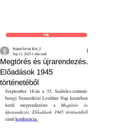
Hajnal István Kör
1%
Hajnal István Kör_2
Sep 11, 2025
1 min read
Megtörés és újrarendezés.
Előadások 1945
történetéből
Szeptember 18-án a 32. Szabolcs-szatmár-
beregi Nemzetközi Levéltári Nap keretében 
kerül megrendezésre a 
Megtörés és 
újrarendezés
. 
Előadások 1945 történetéből
című 
konferencia
.