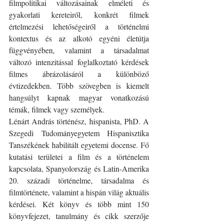
filmpolitikai változásainak elméleti és 
gyakorlati kereteiről, konkrét filmek 
értelmezési lehetőségeiről a történelmi 
kontextus és az alkotó egyéni életútja 
függvényében, valamint a társadalmat 
változó intenzitással foglalkoztató kérdések 
filmes ábrázolásáról a különböző 
évtizedekben. Több szövegben is kiemelt 
hangsúlyt kapnak magyar vonatkozású 
témák, filmek vagy személyek.
Lénárt András történész, hispanista, PhD. A 
Szegedi Tudományegyetem Hispanisztika 
Tanszékének habilitált egyetemi docense. Fő 
kutatási területei a film és a történelem 
kapcsolata, Spanyolország és Latin-Amerika 
20. századi történelme, társadalma és 
filmtörténete, valamint a hispán világ aktuális 
kérdései. Két könyv és több mint 150 
könyvfejezet, tanulmány és cikk szerzője 