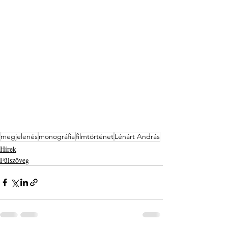
megjelenés
monográfia
filmtörténet
Lénárt András
Hírek
Fülszöveg