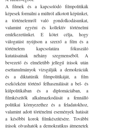
A filmek és a kapcsolódó filmpolitikák 
képesek formálni a múltról alkotott képünket, 
a történelemről való gondolkodásunkat, 
valamint egyéni és kollektív történelmi 
emlékezetünket. E kötet célja, hogy 
válogatást nyújtson a szerző a film és a 
történelem kapcsolatára fókuszáló 
kutatásainak néhány szegmenséből. A 
bevezető és elméletibb jellegű írások után 
esettanulmányok vizsgálják a demokráciák 
és a diktatúrák filmpolitikáját, a film 
eszközként történő felhasználását a bel- és 
külpolitikában és a diplomáciában, a 
filmkészítők alkalmazkodását a fennálló 
politikai környezethez és a feladatokhoz, 
valamint adott történelmi események hatását 
a későbbi korok filmkészítésére. További 
írások olvashatók a demokratikus átmenetek 