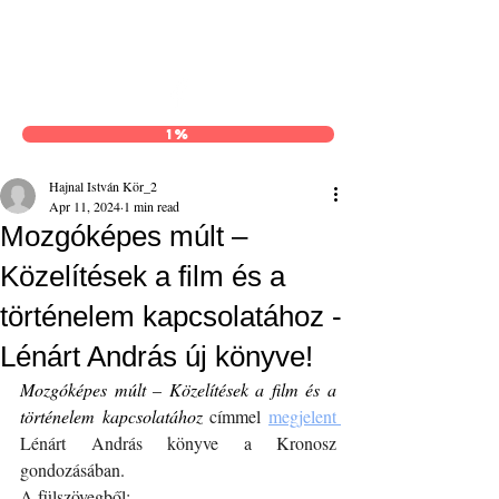
Hajnal István Kör
1%
Hajnal István Kör_2
Apr 11, 2024
1 min read
Mozgóképes múlt –
Közelítések a film és a
történelem kapcsolatához -
Lénárt András új könyve!
Mozgóképes múlt – Közelítések a film és a 
történelem kapcsolatához
 címmel 
megjelent
Lénárt András könyve a Kronosz 
gondozásában.
A fülszövegből: