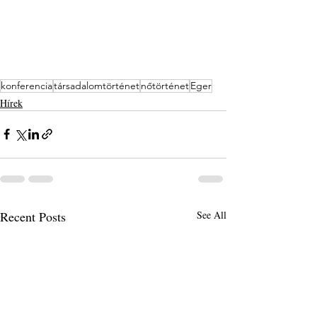
konferencia
társadalomtörténet
nőtörténet
Eger
Hírek
Recent Posts
See All