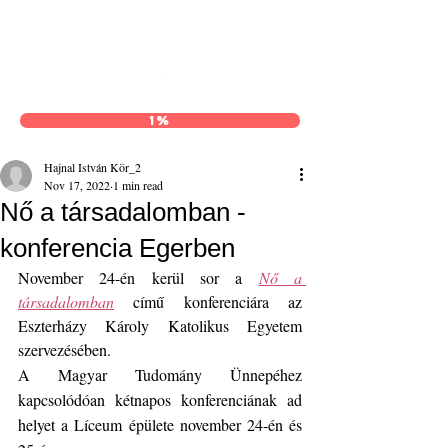
Hajnal István Kör
1%
Hajnal István Kör_2
Nov 17, 2022
1 min read
Nő a társadalomban -
konferencia Egerben
November 24-én kerül sor a 
Nő a 
társadalomban
 című konferenciára az 
Eszterházy Károly Katolikus Egyetem 
szervezésében.
A Magyar Tudomány Ünnepéhez 
kapcsolódóan kétnapos konferenciának ad 
helyet a Líceum épülete november 24-én és 