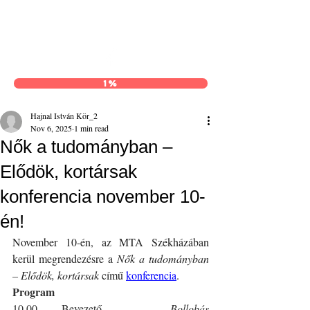
Hajnal István Kör
1%
Hajnal István Kör_2
Nov 6, 2025
1 min read
Nők a tudományban –
Elődök, kortársak
konferencia november 10-
én!
November 10-én, az MTA Székházában 
kerül megrendezésre a 
Nők a tudományban 
– Elődök, kortársak
 című 
konferencia
.
Program
10.00     Bevezető              
Bollobás 