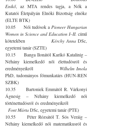
Enikő
, az MTA rendes tagja, a Nők a 
Kutatói Életpályán Elnöki Bizottság elnöke 
(ELTE BTK)
10.05     Női tudósok a 
Pioneer Hungarian 
Women in Science and Education I–II. 
című 
kötetekben              
Kérchy Anna 
DSc, 
egyetemi tanár (SZTE)
10.15     Banga Ilonától Karikó Katalinig – 
Néhány kiemelkedő női élettudósról és 
eredményeikről              
Wilhelm Imola 
PhD, tudományos főmunkatárs (HUN-REN 
SZBK)
10.35     Bartoniek Emmától R. Várkonyi 
Ágnesig – Néhány kiemelkedő női 
történettudósról és eredményeikről            
Font Márta
 DSc, egyetemi tanár (PTE)
10.55     Péter Rózsától T. Sós Veráig – 
Néhány kiemelkedő női matematikusról és 