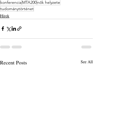
konferencia
MTA200
nők helyzete
tudománytörténet
Hírek
Recent Posts
See All