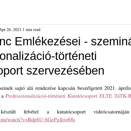
ók
Híreink
Események
Kiadványok
Benda Gyula-dí
Apr 26, 2021
1 min read
nc Emlékezései - szemin
onalizáció-történeti
oport szervezésében
inek sajtó alá rendezése kapcsán beszélgetett 2021. áprili
 a 
Professzionalizáció-történeti Kutatócsoport ELTE TáTK
.
.com/watch?v=Bdp6U-SGePg&t=68s