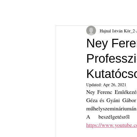
Hajnal István Kör
HIK
Rólunk
Tudnival
Hajnal István Kör_2
Ney Fere
Professzi
Kutatócs
Updated:
Apr 26, 2021
Ney Ferenc Emlékezése
Géza és Gyáni Gábor
műhelyszemináriumán
https://www.youtube