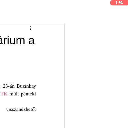
1%
j
Archívum
Kapcsolat
árium a
s 23-án Buzinkay 
-BTK
 múlt pénteki 
A beszélgetésről készült felvétel a kutatócsoport videócsatornáján visszanézhető: 