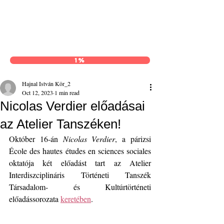
Hajnal István Kör
1%
Hajnal István Kör_2
Oct 12, 2023
1 min read
Nicolas Verdier előadásai
az Atelier Tanszéken!
Október 16-án 
Nicolas Verdier
, a párizsi 
École des hautes études en sciences sociales 
oktatója két előadást tart az Atelier 
Interdiszciplináris Történeti Tanszék 
Társadalom- és Kultúrtörténeti 
előadássorozata 
keretében
.