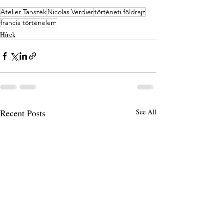
Atelier Tanszék
Nicolas Verdier
történeti földrajz
francia történelem
Hírek
Recent Posts
See All