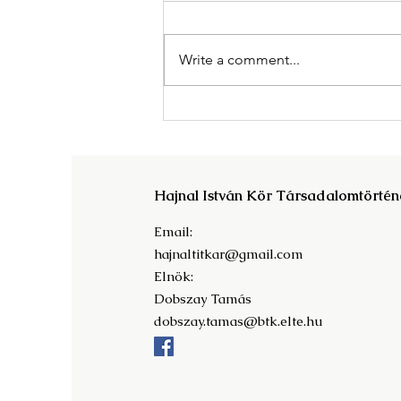
Write a comment...
Megjelent A Magyar
Tudományos Akadémia világa
c. kötet!
Hajnal István Kör Társadalomtörtén
Email:
hajnaltitkar@gmail.com
Elnök:
Dobszay Tamás
dobszay.tamas@btk.elte.hu