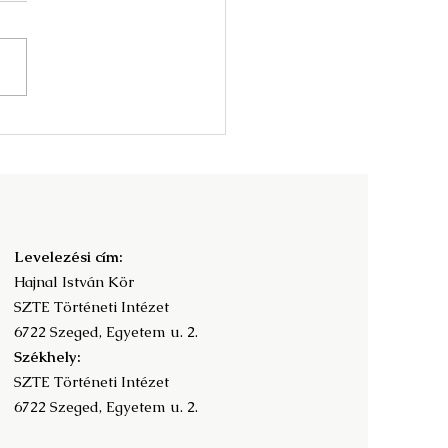
nyv és az olvasás
adalomtörténete -
ramfüzet
Levelezési cím:
Hajnal István Kör
SZTE Történeti Intézet
6722 Szeged, Egyetem u. 2.
Székhely:
SZTE Történeti Intézet
6722 Szeged, Egyetem u. 2.