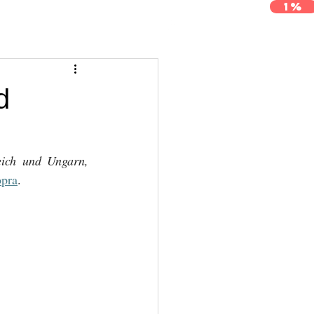
1%
j
Archívum
Kapcsolat
d
eich und Ungarn, 
pra
.