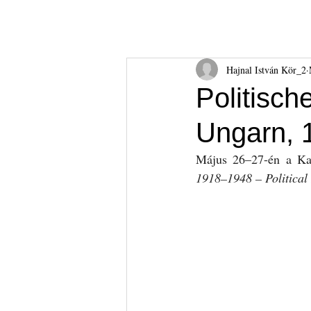
Hajnal István Kör
HIK
Rólunk
Tudnival
Hajnal István Kör_2
Politisch
Ungarn, 
Május 26–27-én a Ka
1918–1948 – Political