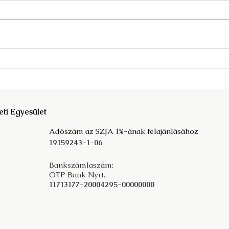
Megjelent a Fata Márta
A kö
szerkesztette Mit der
társ
Vergangeheit in die Zukunft c.
prog
tanulmánykötet!
eti Egyesület
Adószám az SZJA 1%-ának felajánlásához
19159243-1-06
Bankszámlaszám:
OTP Bank Nyrt.
11713177-20004295-00000000