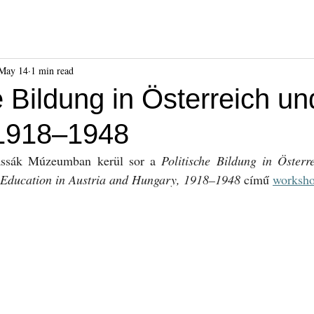
ók
Híreink
Események
Kiadványok
Benda Gyula-dí
May 14
1 min read
e Bildung in Österreich un
1918–1948
ssák Múzeumban kerül sor a 
Politische Bildung in Österr
 Education in Austria and Hungary, 1918–1948
 című 
worksho